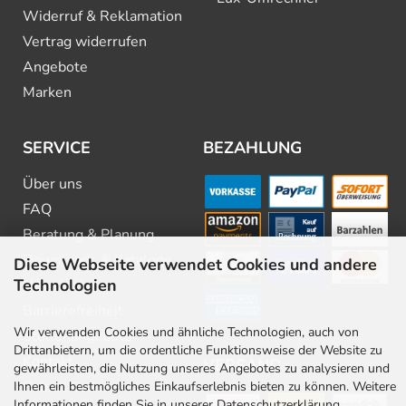
Widerruf & Reklamation
Vertrag widerrufen
Angebote
Marken
SERVICE
BEZAHLUNG
Über uns
FAQ
Beratung & Planung
Downloads & Kataloge
Diese Webseite verwendet Cookies und andere
Technologien
Newsletter
Barrierefreiheit
Wir verwenden Cookies und ähnliche Technologien, auch von
Stellenangebote
Drittanbietern, um die ordentliche Funktionsweise der Website zu
Kontakt
VERSAND
gewährleisten, die Nutzung unseres Angebotes zu analysieren und
Rabatt Codes
Ihnen ein bestmögliches Einkaufserlebnis bieten zu können. Weitere
Informationen finden Sie in unserer Datenschutzerklärung.