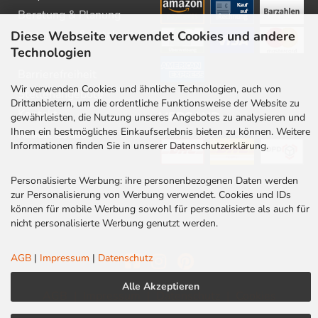
Beratung & Planung
Downloads & Kataloge
Diese Webseite verwendet Cookies und andere
Technologien
Newsletter
Barrierefreiheit
Wir verwenden Cookies und ähnliche Technologien, auch von
Stellenangebote
Drittanbietern, um die ordentliche Funktionsweise der Website zu
Kontakt
VERSAND
gewährleisten, die Nutzung unseres Angebotes zu analysieren und
Ihnen ein bestmögliches Einkaufserlebnis bieten zu können. Weitere
Rabatt Codes
Informationen finden Sie in unserer Datenschutzerklärung.
Personalisierte Werbung: ihre personenbezogenen Daten werden
zur Personalisierung von Werbung verwendet. Cookies und IDs
können für mobile Werbung sowohl für personalisierte als auch für
nicht personalisierte Werbung genutzt werden.
AGB
|
Impressum
|
Datenschutz
Alle Akzeptieren
AGB
|
Impressum
|
Datenschutz
|
Cookies