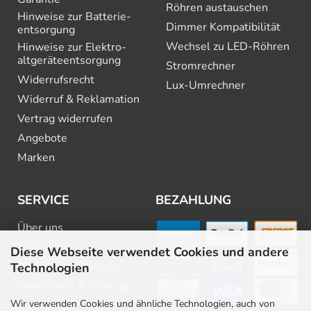
Röhren austauschen
Hinweise zur Batterie­
Dimmer Kompatibilität
entsorgung
Wechsel zu LED-Röhren
Hinweise zur Elektro­
altgeräte­entsorgung
Stromrechner
Widerrufsrecht
Lux-Umrechner
Widerruf & Reklamation
Vertrag widerrufen
Angebote
Marken
SERVICE
BEZAHLUNG
Über uns
FAQ
Diese Webseite verwendet Cookies und andere
Beratung & Planung
Technologien
Downloads & Kataloge
Wir verwenden Cookies und ähnliche Technologien, auch von
Newsletter