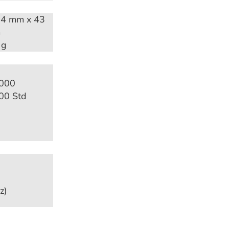
14 mm x 43
m
 g
.000
00 Std
z)