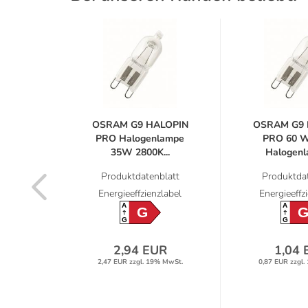
LOPIN
OSRAM G9 HALOPIN
OSRAM G9 
lampe
PRO Halogenlampe
PRO 60 W
..
35W 2800K...
Halogenla
latt
Produktdatenblatt
Produktdat
label
Energieeffzienzlabel
Energieeffz
A
A
G
G
G
R
2,94 EUR
1,04 
% MwSt.
2,47 EUR zzgl. 19% MwSt.
0,87 EUR zzgl.