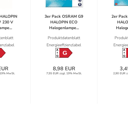
HALOPIN
3er Pack OSRAM G9
2er Pac
 230 V
HALOPIN ECO
HALO
mpe...
Halogenlampe...
Haloge
enblatt
Produktdatenblatt
Produkt
ienzlabel
Energieeffzienzlabel
Energiee
A
A
G
G
G
G
EUR
8,98 EUR
3,4
 19% MwSt.
7,55 EUR zzgl. 19% MwSt.
2,90 EUR z