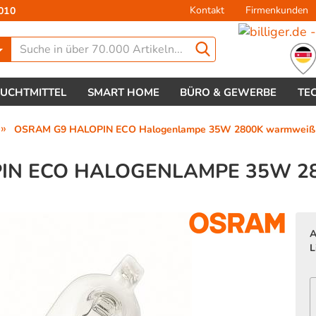
Kontakt
Firmenkunden
010
Lieferland
EUCHTMITTEL
SMART HOME
BÜRO & GEWERBE
TE
»
OSRAM G9 HALOPIN ECO Halogenlampe 35W 2800K warmweiß
IN ECO HALOGENLAMPE 35W 2
Konto 
A
Passw
L