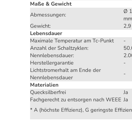
Maße & Gewicht
Ø 
Abmessungen:
m
Gewicht:
2,9
Lebensdauer
Maximale Temperatur am Tc-Punkt
-
Anzahl der Schaltzyklen:
50
Nennlebensdauer:
2.0
Herstellergarantie
-
Lichtstromerhalt am Ende der
-
Nennlebensdauer
Materialien
Quecksilberfrei
Ja
Fachgerecht zu entsorgen nach WEEE
Ja
* A (höchste Effizienz), G geringste Effizien