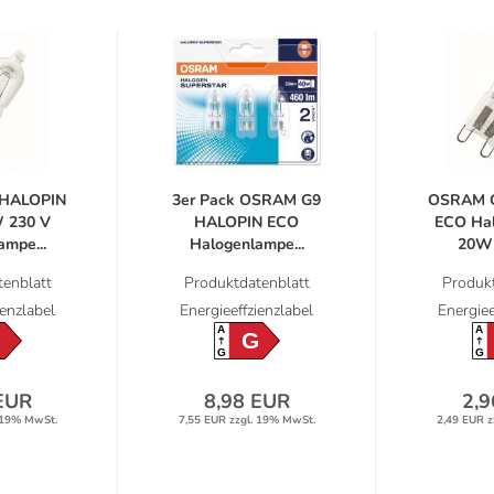
HALOPIN
3er Pack OSRAM G9
OSRAM 
 230 V
HALOPIN ECO
ECO Ha
mpe...
Halogenlampe...
20W 
enblatt
Produktdatenblatt
Produkt
ienzlabel
Energieeffzienzlabel
Energiee
A
A
G
G
G
G
EUR
8,98 EUR
2,9
 19% MwSt.
7,55 EUR zzgl. 19% MwSt.
2,49 EUR z