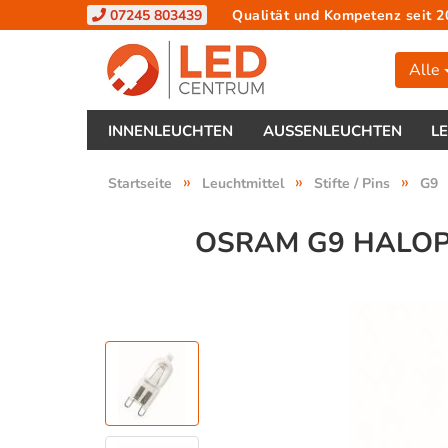
07245 803439
Qualität und Kompetenz seit 2
Alle
INNENLEUCHTEN
AUSSENLEUCHTEN
L
»
»
»
Startseite
Leuchtmittel
Stifte / Pins
G9
OSRAM G9 HALOP