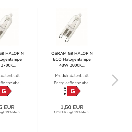
G9 HALOPIN
OSRAM G9 HALOPIN
2er 
logenlampe
ECO Halogenlampe
HA
2700K...
48W 2800K...
Hal
datenblatt
Produktdatenblatt
Prod
ffzienzlabel
Energieeffzienzlabel
Energ
A
G
G
G
6 EUR
1,50 EUR
zgl. 19% MwSt.
1,26 EUR zzgl. 19% MwSt.
2,90 E