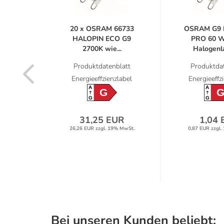
LOPIN
20 x OSRAM 66733
OSRAM G9 
lampe
HALOPIN ECO G9
PRO 60 W
..
2700K wie...
Halogenla
latt
Produktdatenblatt
Produktdat
label
Energieeffzienzlabel
Energieeffz
A
A
G
G
G
R
31,25 EUR
1,04 
% MwSt.
26,26 EUR zzgl. 19% MwSt.
0,87 EUR zzgl.
Bei unseren Kunden beliebt: