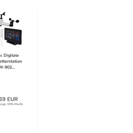
c Digitale
tterstation
-902...
69 EUR
zzgl. 19% MwSt.