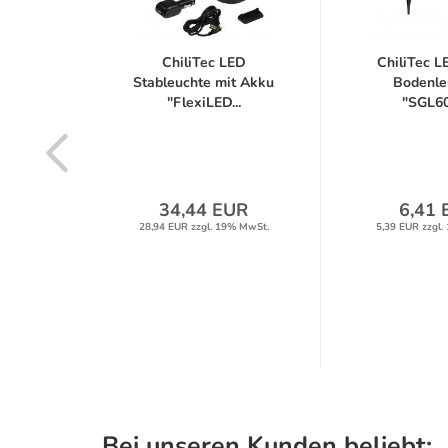
ED
ChiliTec LED
ChiliTec L
te
Stableuchte mit Akku
Bodenle
4,...
"FlexiLED...
"SGL604
latt
label
34,44 EUR
6,41 
28,94 EUR zzgl. 19% MwSt.
5,39 EUR zzgl.
UR
% MwSt.
Bei unseren Kunden beliebt: