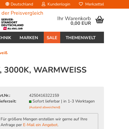
Deutschland
Kundenlogin
Merkzettel
Ihr Warenkorb
0,00 EUR
CHNIK
MARKEN
SALE
THEMENWELT
weiß
V, 3000K, WARMWEISS
erstellen
rt.Nr.:
4250416322159
ort vergessen?
ieferzeit:
Sofort lieferbar | in 1-3 Werktagen
(Ausland abweichend)
Für größere Mengen erstellen wir gerne auf Ihre
Anfrage per
E-Mail ein Angebot
.