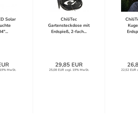
ED Solar
ChiliTec
ChiliT
uchte
Gartensteckdose mit
Kuge
"...
Erdspieß, 2-fach...
Erdsp
GL3
EUR
29,85 EUR
26,
 19% MwSt.
25,08 EUR zzgl. 19% MwSt.
22,52 EUR 