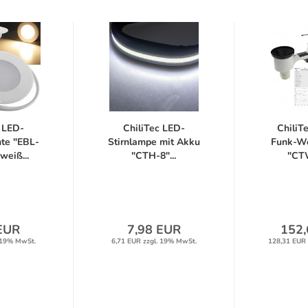
 LED-
ChiliTec LED-
ChiliTe
hte "EBL-
Stirnlampe mit Akku
Funk-We
eiß...
"CTH-8"...
"CTW
EUR
7,98 EUR
152,
 19% MwSt.
6,71 EUR zzgl. 19% MwSt.
128,31 EUR 