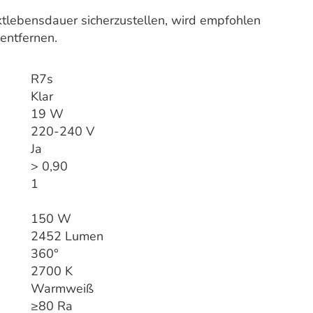
uktlebensdauer sicherzustellen, wird empfohlen
entfernen.
R7s
Klar
19 W
220-240 V
Ja
> 0,90
1
150 W
2452 Lumen
360°
2700 K
Warmweiß
≥80 Ra