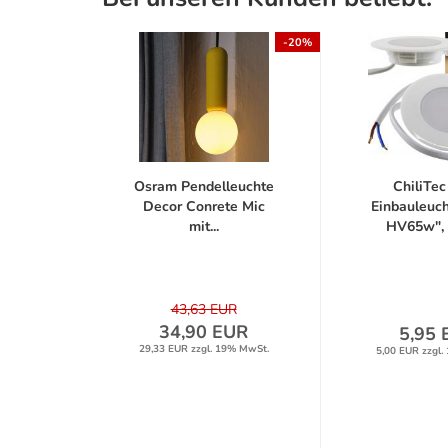
-20%
Osram Pendelleuchte
ChiliTec
Decor Conrete Mic
Einbauleuc
mit...
HV65w", w
43,63 EUR
34,90 EUR
5,95 
29,33 EUR zzgl. 19% MwSt.
5,00 EUR zzgl.