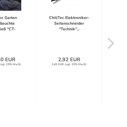
ec Garten
ChiliTec Elektroniker-
Chi
lleuchte
Seitenschneider
ieß "CT-
"Technik"...
Zeits
0cm"...
80 EUR
2,92 EUR
1
zzgl. 19% MwSt.
2,45 EUR zzgl. 19% MwSt.
9,05 E