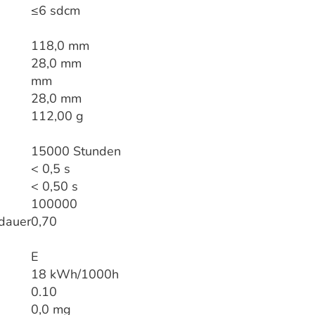
≤6 sdcm
118,0 mm
28,0 mm
mm
28,0 mm
112,00 g
15000 Stunden
< 0,5 s
< 0,50 s
100000
dauer
0,70
E
18 kWh/1000h
0.10
0,0 mg