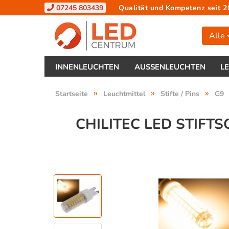
07245 803439
Qualität und Kompetenz seit 2
Alle
INNENLEUCHTEN
AUSSENLEUCHTEN
L
»
»
»
Startseite
Leuchtmittel
Stifte / Pins
G9
CHILITEC LED STIFTS