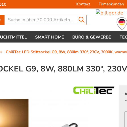
Kontakt
Firmenkunden
010
Lieferland
EUCHTMITTEL
SMART HOME
BÜRO & GEWERBE
TE
»
ChiliTec LED Stiftsockel G9, 8W, 880lm 330°, 230V, 3000K, warm
OCKEL G9, 8W, 880LM 330°, 230
Konto 
A
Passw
L