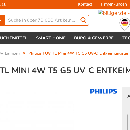
Kontakt
Firmenkunden
010
Lieferland
EUCHTMITTEL
SMART HOME
BÜRO & GEWERBE
TE
»
UV Lampen
Philips TUV TL Mini 4W T5 G5 UV-C Entkeimungsla
 TL MINI 4W T5 G5 UV-C ENTK
Konto 
A
Passw
L