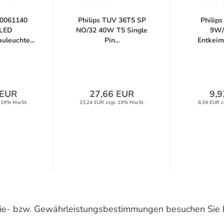
0061140
Philips TUV 36T5 SP
Philip
LED
NO/32 40W T5 Single
9W/
uleuchte...
Pin...
Entkeim
 EUR
27,66 EUR
9,9
. 19% MwSt.
23,24 EUR zzgl. 19% MwSt.
8,34 EUR z
ntie- bzw. Gewährleistungsbestimmungen besuchen Sie 