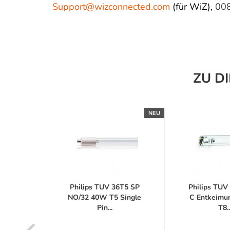
Support@wizconnected.com
(für WiZ),
00
ZU D
NEU
NEU
PL-L
Philips TUV 36T5 SP
Philips TU
 UV-C
NO/32 40W T5 Single
C Entkeimu
mpe...
Pin...
T8..