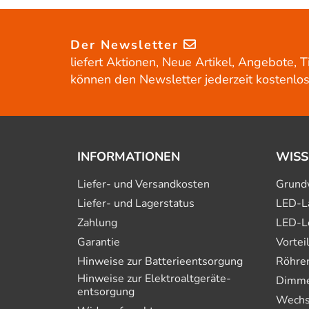
Der Newsletter
liefert Aktionen, Neue Artikel, Angebote, T
können den Newsletter jederzeit kostenlos
INFORMATIONEN
WISS
Liefer- und Versandkosten
Grund
Liefer- und Lagerstatus
LED-L
Zahlung
LED-L
Garantie
Vortei
Hinweise zur Batterie­entsorgung
Röhre
Hinweise zur Elektro­altgeräte­
Dimmer
entsorgung
Wechs