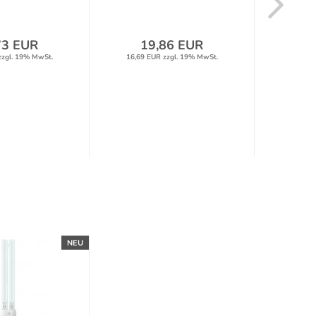
73 EUR
19,86 EUR
1
zzgl. 19% MwSt.
16,69 EUR zzgl. 19% MwSt.
13,44 
NEU