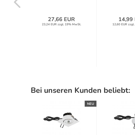
UR
27,66 EUR
14,99
% MwSt.
23,24 EUR zzgl. 19% MwSt.
12,60 EUR zzgl
Bei unseren Kunden beliebt:
NEU