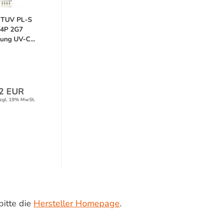
s TUV PL-S
4P 2G7
ung UV-C...
2 EUR
zgl. 19% MwSt.
bitte die
Hersteller Homepage
.