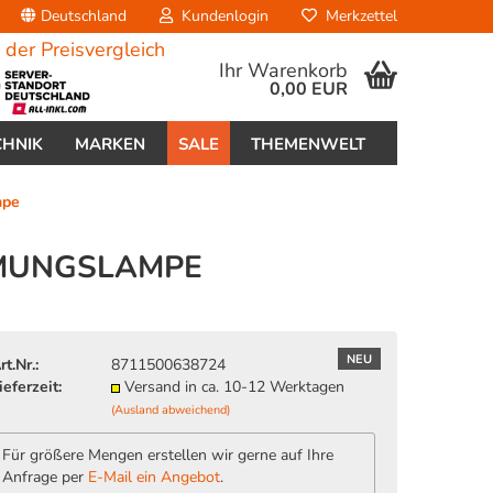
Deutschland
Kundenlogin
Merkzettel
Ihr Warenkorb
0,00 EUR
CHNIK
MARKEN
SALE
THEMENWELT
mpe
EIMUNGSLAMPE
erstellen
NEU
rt.Nr.:
8711500638724
ort vergessen?
ieferzeit:
Versand in ca. 10-12 Werktagen
(Ausland abweichend)
Für größere Mengen erstellen wir gerne auf Ihre
Anfrage per
E-Mail ein Angebot
.