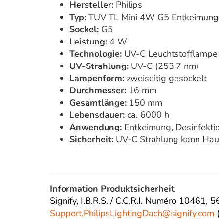
Hersteller:
Philips
Typ:
TUV TL Mini 4W G5 Entkeimung
Sockel:
G5
Leistung:
4 W
Technologie:
UV-C Leuchtstofflampe 
UV-Strahlung:
UV-C (253,7 nm)
Lampenform:
zweiseitig gesockelt
Durchmesser:
16 mm
Gesamtlänge:
150 mm
Lebensdauer:
ca. 6000 h
Anwendung:
Entkeimung, Desinfektio
Sicherheit:
UV-C Strahlung kann Hau
Information Produktsicherheit
Signify, I.B.R.S. / C.C.R.I. Numéro 10461,
Support.PhilipsLightingDach@
signify.com
(