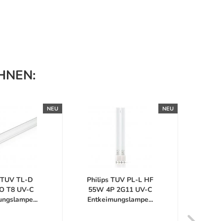
HNEN:
NEU
NEU
s TUV TL-D
Philips TUV PL-L HF
Phili
O T8 UV-C
55W 4P 2G11 UV-C
36
ngslampe...
Entkeimungslampe...
Entke