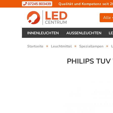
07245 803439
Qualität und Kompetenz seit 2
Alle
INNENLEUCHTEN
AUSSENLEUCHTEN
L
»
»
»
Startseite
Leuchtmittel
Speziallampen
PHILIPS TUV