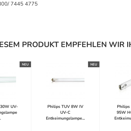
800/ 7445 4775
IESEM PRODUKT EMPFEHLEN WIR I
NEU
NEU
V 30W UV-
Philips TUV 8W IV
Philip
ngslampe
UV-C
95W H
.
Entkeimungslampe...
Entkeimu