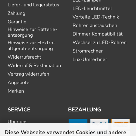
LED-Lampen
Liefer- und Lagerstatus
LED-Leuchtmittel
Zahlung
Vorteile LED-Technik
Garantie
Röhren austauschen
Hinweise zur Batterie­
Dimmer Kompatibilität
entsorgung
Wechsel zu LED-Röhren
Hinweise zur Elektro­
altgeräte­entsorgung
Stromrechner
Widerrufsrecht
Lux-Umrechner
Widerruf & Reklamation
Vertrag widerrufen
Angebote
Marken
SERVICE
BEZAHLUNG
Über uns
FAQ
Diese Webseite verwendet Cookies und andere