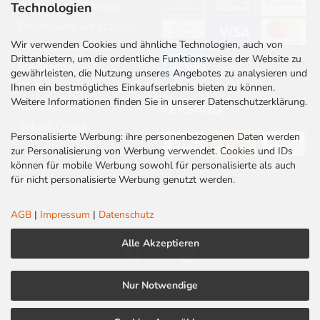
Beratung & Planung
Technologien
Downloads & Kataloge
Wir verwenden Cookies und ähnliche Technologien, auch von
Newsletter
Drittanbietern, um die ordentliche Funktionsweise der Website zu
Barrierefreiheit
gewährleisten, die Nutzung unseres Angebotes zu analysieren und
Stellenangebote
Ihnen ein bestmögliches Einkaufserlebnis bieten zu können.
Weitere Informationen finden Sie in unserer Datenschutzerklärung.
Kontakt
VERSAND
Rabatt Codes
Personalisierte Werbung: ihre personenbezogenen Daten werden
zur Personalisierung von Werbung verwendet. Cookies und IDs
können für mobile Werbung sowohl für personalisierte als auch
für nicht personalisierte Werbung genutzt werden.
AGB
|
Impressum
|
Datenschutz
Alle Akzeptieren
Nur Notwendige
AGB
|
Impressum
|
Datenschutz
|
Cookies