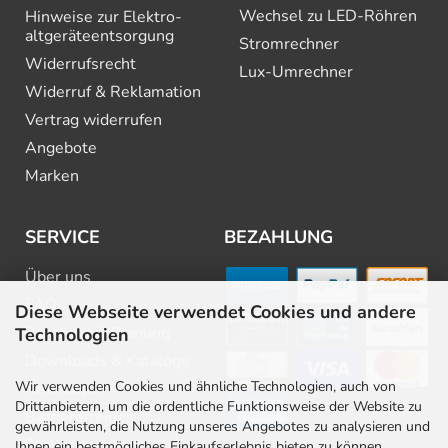
Wechsel zu LED-Röhren
Hinweise zur Elektro­
altgeräte­entsorgung
Stromrechner
Widerrufsrecht
Lux-Umrechner
Widerruf & Reklamation
Vertrag widerrufen
Angebote
Marken
SERVICE
BEZAHLUNG
Über uns
FAQ
Diese Webseite verwendet Cookies und andere
Beratung & Planung
Technologien
Downloads & Kataloge
Wir verwenden Cookies und ähnliche Technologien, auch von
Newsletter
Drittanbietern, um die ordentliche Funktionsweise der Website zu
Barrierefreiheit
gewährleisten, die Nutzung unseres Angebotes zu analysieren und
Stellenangebote
Ihnen ein bestmögliches Einkaufserlebnis bieten zu können.