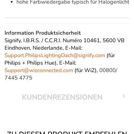
hohe Farbwiedergabe typisch für Halogenlicht
Information Produktsicherheit
Signify, I.B.R.S. / C.C.R.I. Numéro 10461, 5600 VB
Eindhoven, Niederlande,
E-Mail:
Support.PhilipsLightingDach@
signify.com
(für
Philips + Philips Hue),
E-Mail:
Support@wizconnected.com
(für WiZ),
00800/
7445 4775
KUNDENREZENSIONEN