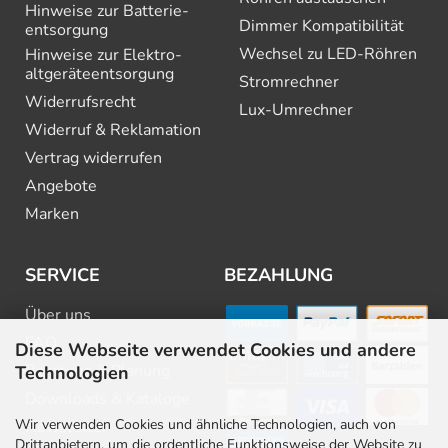
Hinweise zur Batterie­
Dimmer Kompatibilität
entsorgung
Wechsel zu LED-Röhren
Hinweise zur Elektro­
altgeräte­entsorgung
Stromrechner
Widerrufsrecht
Lux-Umrechner
Widerruf & Reklamation
Vertrag widerrufen
Angebote
Marken
SERVICE
BEZAHLUNG
Über uns
FAQ
Diese Webseite verwendet Cookies und andere
Beratung & Planung
Technologien
Downloads & Kataloge
Wir verwenden Cookies und ähnliche Technologien, auch von
Newsletter
Drittanbietern, um die ordentliche Funktionsweise der Website zu