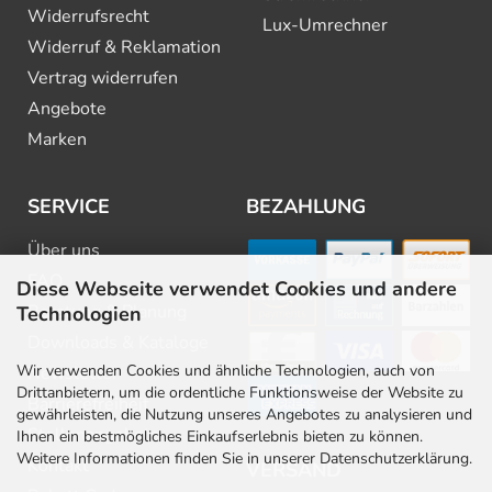
Widerrufsrecht
Lux-Umrechner
Widerruf & Reklamation
Vertrag widerrufen
Angebote
Marken
SERVICE
BEZAHLUNG
Über uns
FAQ
Diese Webseite verwendet Cookies und andere
Beratung & Planung
Technologien
Downloads & Kataloge
Wir verwenden Cookies und ähnliche Technologien, auch von
Newsletter
Drittanbietern, um die ordentliche Funktionsweise der Website zu
Barrierefreiheit
gewährleisten, die Nutzung unseres Angebotes zu analysieren und
Stellenangebote
Ihnen ein bestmögliches Einkaufserlebnis bieten zu können.
Weitere Informationen finden Sie in unserer Datenschutzerklärung.
Kontakt
VERSAND