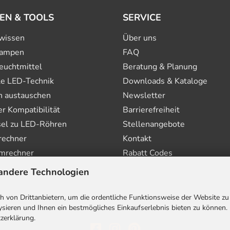
EN & TOOLS
SERVICE
wissen
Über uns
ampen
FAQ
euchtmittel
Beratung & Planung
le LED-Technik
Downloads & Kataloge
n austauschen
Newsletter
 Kompatibilität
Barrierefreiheit
el zu LED-Röhren
Stellenangebote
rechner
Kontakt
mrechner
Rabatt Codes
andere Technologien
 von Drittanbietern, um die ordentliche Funktionsweise der Website zu
sieren und Ihnen ein bestmögliches Einkaufserlebnis bieten zu können.
zerklärung.