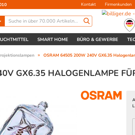
Kontakt
Firmenkunden
010
Lieferland
EUCHTMITTEL
SMART HOME
BÜRO & GEWERBE
TE
»
rojektionslampen
OSRAM 64505 200W 240V GX6.35 Halogenlampe
40V GX6.35 HALOGENLAMPE FÜR
Konto 
A
Passw
L