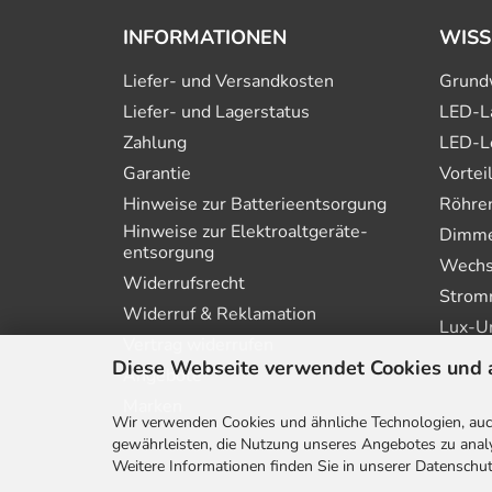
INFORMATIONEN
WISS
Liefer- und Versandkosten
Grund
Liefer- und Lagerstatus
LED-L
Zahlung
LED-L
Garantie
Vortei
Hinweise zur Batterie­entsorgung
Röhre
Hinweise zur Elektro­altgeräte­
Dimmer
entsorgung
Wechs
Widerrufsrecht
Strom
Widerruf & Reklamation
Lux-U
Vertrag widerrufen
Diese Webseite verwendet Cookies und 
Angebote
Marken
Wir verwenden Cookies und ähnliche Technologien, auch
gewährleisten, die Nutzung unseres Angebotes zu analy
Weitere Informationen finden Sie in unserer Datenschut