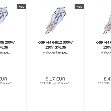
NEU
NEU
05 200W
OSRAM 64512 300W
OSRAM 
X6.35
120V GX6.35
120V
mpe...
Halogenlampe...
Haloge
EUR
9,17 EUR
8,4
 19% MwSt.
7,71 EUR zzgl. 19% MwSt.
7,12 EUR z