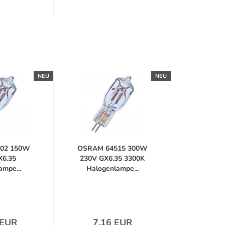
NEU
NEU
02 150W
OSRAM 64515 300W
X6.35
230V GX6.35 3300K
mpe...
Halogenlampe...
 EUR
7,16 EUR