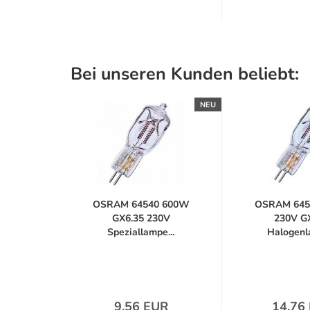
Bei unseren Kunden beliebt:
NEU
OSRAM 64540 600W
OSRAM 645
GX6.35 230V
230V G
Speziallampe...
Halogenla
9,56 EUR
14,76