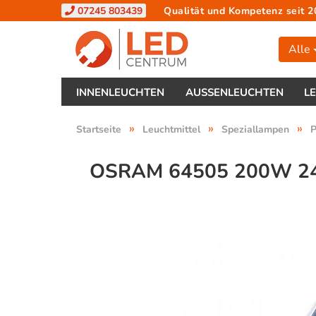
07245 803439
Qualität und Kompetenz seit 2
Alle
INNENLEUCHTEN
AUSSENLEUCHTEN
L
»
»
»
Startseite
Leuchtmittel
Speziallampen
P
OSRAM 64505 200W 2