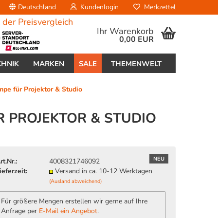
Deutschland
Kundenlogin
Merkzettel
Ihr Warenkorb
0,00 EUR
CHNIK
MARKEN
SALE
THEMENWELT
 für Projektor & Studio
 PROJEKTOR & STUDIO
erstellen
NEU
rt.Nr.:
4008321746092
ort vergessen?
ieferzeit:
Versand in ca. 10-12 Werktagen
(Ausland abweichend)
Für größere Mengen erstellen wir gerne auf Ihre
Anfrage per
E-Mail ein Angebot
.