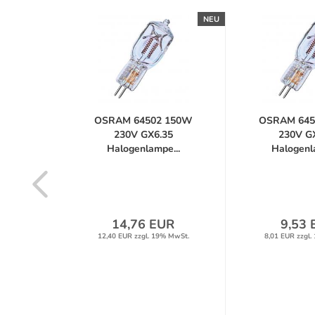
NEU
NEU
 300W
OSRAM 64502 150W
OSRAM 645
35
230V GX6.35
230V G
e...
Halogenlampe...
Halogenla
R
14,76 EUR
9,53 
% MwSt.
12,40 EUR zzgl. 19% MwSt.
8,01 EUR zzgl.