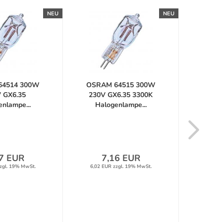
NEU
NEU
64514 300W
OSRAM 64515 300W
OSRA
 GX6.35
230V GX6.35 3300K
2
nlampe...
Halogenlampe...
Hal
7 EUR
7,16 EUR
zgl. 19% MwSt.
6,02 EUR zzgl. 19% MwSt.
6,02 E