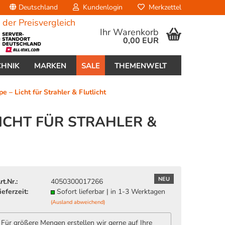
Deutschland
Kundenlogin
Merkzettel
Ihr Warenkorb
0,00 EUR
CHNIK
MARKEN
SALE
THEMENWELT
Licht für Strahler & Flutlicht
ICHT FÜR STRAHLER &
erstellen
ort vergessen?
NEU
rt.Nr.:
4050300017266
ieferzeit:
Sofort lieferbar | in 1-3 Werktagen
(Ausland abweichend)
Für größere Mengen erstellen wir gerne auf Ihre