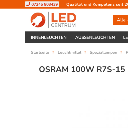
07245 803439
Qualität und Kompetenz seit 2
Alle
INNENLEUCHTEN
AUSSENLEUCHTEN
L
»
»
»
Startseite
Leuchtmittel
Speziallampen
P
OSRAM 100W R7S-15 