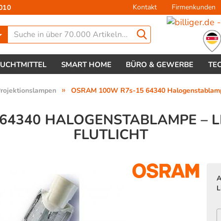
Kontakt
Firmenkunden
010
Lieferland
EUCHTMITTEL
SMART HOME
BÜRO & GEWERBE
TE
»
rojektionslampen
OSRAM 100W R7s-15 64340 Halogenstablampe – 
64340 HALOGENSTABLAMPE – L
FLUTLICHT
Konto 
Passw
A
L