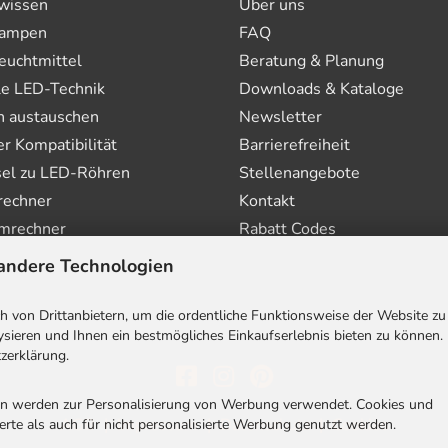
wissen
Über uns
ampen
FAQ
euchtmittel
Beratung & Planung
le LED-Technik
Downloads & Kataloge
n austauschen
Newsletter
 Kompatibilität
Barrierefreiheit
el zu LED-Röhren
Stellenangebote
rechner
Kontakt
mrechner
Rabatt Codes
andere Technologien
 von Drittanbietern, um die ordentliche Funktionsweise der Website zu
sieren und Ihnen ein bestmögliches Einkaufserlebnis bieten zu können.
zerklärung.
en werden zur Personalisierung von Werbung verwendet. Cookies und
AGB
|
Impressum
|
Datenschutz
|
Cookies
rte als auch für nicht personalisierte Werbung genutzt werden.