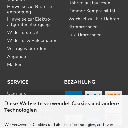
Röhren austauschen
Hinweise zur Batterie­
Dimmer Kompatibilität
entsorgung
Wechsel zu LED-Röhren
Hinweise zur Elektro­
altgeräte­entsorgung
Stromrechner
Widerrufsrecht
Lux-Umrechner
Widerruf & Reklamation
Vertrag widerrufen
Angebote
Marken
SERVICE
BEZAHLUNG
Über uns
FAQ
Diese Webseite verwendet Cookies und andere
Beratung & Planung
Technologien
Downloads & Kataloge
Wir verwenden Cookies und ähnliche Technologien, auch von
Newsletter