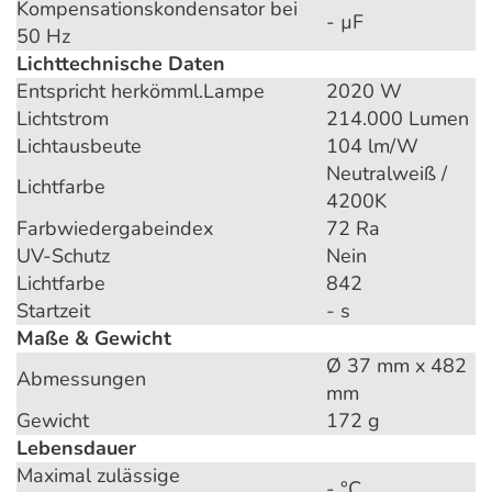
Kompensationskondensator bei
- µF
50 Hz
Lichttechnische Daten
Entspricht herkömml.Lampe
2020 W
Lichtstrom
214.000 Lumen
Lichtausbeute
104 lm/W
Neutralweiß /
Lichtfarbe
4200K
Farbwiedergabeindex
72 Ra
UV-Schutz
Nein
Lichtfarbe
842
Startzeit
- s
Maße & Gewicht
Ø 37 mm x 482
Abmessungen
mm
Gewicht
172 g
Lebensdauer
Maximal zulässige
- °C