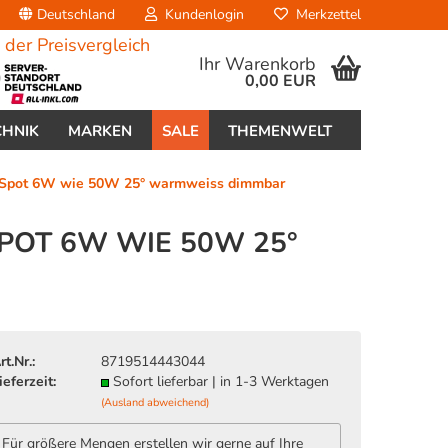
Deutschland
Kundenlogin
Merkzettel
Ihr Warenkorb
0,00 EUR
CHNIK
MARKEN
SALE
THEMENWELT
 Spot 6W wie 50W 25° warmweiss dimmbar
POT 6W WIE 50W 25°
erstellen
ort vergessen?
rt.Nr.:
8719514443044
ieferzeit:
Sofort lieferbar | in 1-3 Werktagen
(Ausland abweichend)
Für größere Mengen erstellen wir gerne auf Ihre