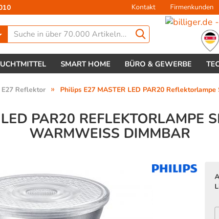
Kontakt
Firmenkunden
010
Lieferland
EUCHTMITTEL
SMART HOME
BÜRO & GEWERBE
TE
»
E27 Reflektor
Philips E27 MASTER LED PAR20 Reflektorlampe
R LED PAR20 REFLEKTORLAMPE S
WARMWEISS DIMMBAR
Konto 
Passw
A
L