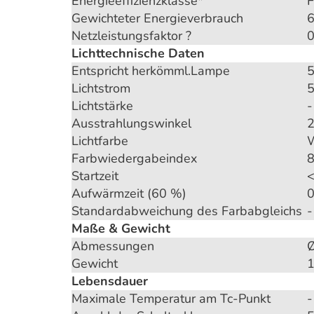
Energieeffizienzklasse*
F
Gewichteter Energieverbrauch
Netzleistungsfaktor ?
0
Lichttechnische Daten
Entspricht herkömml.Lampe
Lichtstrom
Lichtstärke
-
Ausstrahlungswinkel
2
Lichtfarbe
W
Farbwiedergabeindex
8
Startzeit
<
Aufwärmzeit (60 %)
0
Standardabweichung des Farbabgleichs
-
Maße & Gewicht
Abmessungen
Gewicht
Lebensdauer
Maximale Temperatur am Tc-Punkt
-