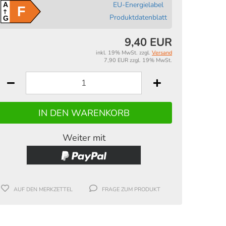
EU-Energielabel
A
F
Produktdatenblatt
G
9,40 EUR
inkl. 19% MwSt. zzgl.
Versand
7,90 EUR zzgl. 19% MwSt.
Weiter mit
AUF DEN MERKZETTEL
FRAGE ZUM PRODUKT