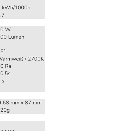
6 kWh/1000h
,7
50 W
500 Lumen
5°
armweiß / 2700K
0 Ra
0.5s
 s
Ø 68 mm x 87 mm
120g