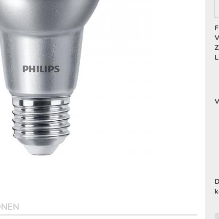
F
V
Z
L
V
D
k
ONEN