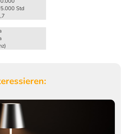
0.000
5.000 Std
,7
a
a
nz)
eressieren: