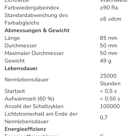
Farbwiedergabeindex
≥90 Ra
Standardabweichung des
≤6 sdcm
Farbabgleichs
Abmessungen & Gewicht
Länge
85 mm
Durchmesser
50 mm
Maximaler Durchmesser
50 mm
Gewicht
49 g
Lebensdauer
25000
Nennlebensdauer
Stunden
Startzeit
< 0,5 s
Aufwärmzeit (60 %)
< 0,50 s
Anzahl der Schaltzyklen
100000
Lichtstromerhalt am Ende der
0,7
Nennlebensdauer
Energieeffizienz