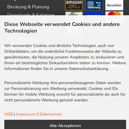
Beratung & Planung
Downloads & Kataloge
Newsletter
Diese Webseite verwendet Cookies und andere
Technologien
Barrierefreiheit
Stellenangebote
Wir verwenden Cookies und ähnliche Technologien, auch von
Kontakt
VERSAND
Drittanbietern, um die ordentliche Funktionsweise der Website zu
Rabatt Codes
gewährleisten, die Nutzung unseres Angebotes zu analysieren und
Ihnen ein bestmögliches Einkaufserlebnis bieten zu können. Weitere
Informationen finden Sie in unserer Datenschutzerklärung.
Personalisierte Werbung: ihre personenbezogenen Daten werden
zur Personalisierung von Werbung verwendet. Cookies und IDs
können für mobile Werbung sowohl für personalisierte als auch für
nicht personalisierte Werbung genutzt werden.
AGB
|
Impressum
|
Datenschutz
AGB
|
Impressum
|
Datenschutz
|
Cookies
Alle Akzeptieren