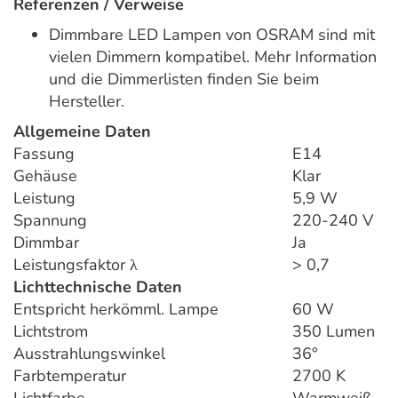
Referenzen / Verweise
Dimmbare LED Lampen von OSRAM sind mit
vielen Dimmern kompatibel. Mehr Information
und die Dimmerlisten finden Sie beim
Hersteller.
Allgemeine Daten
Fassung
E14
Gehäuse
Klar
Leistung
5,9 W
Spannung
220-240 V
Dimmbar
Ja
Leistungsfaktor λ
> 0,7
Lichttechnische Daten
Entspricht herkömml. Lampe
60 W
Lichtstrom
350 Lumen
Ausstrahlungswinkel
36°
Farbtemperatur
2700 K
Lichtfarbe
Warmweiß