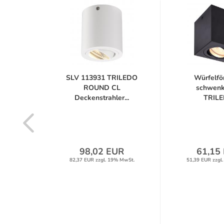
TRILEDO
SLV 113931 TRILEDO
Würfelfö
oor
ROUND CL
schwenk
uchte...
Deckenstrahler...
TRIL
Deckenstra
UR
98,02 EUR
61,15
% MwSt.
82,37 EUR zzgl. 19% MwSt.
51,39 EUR zzgl