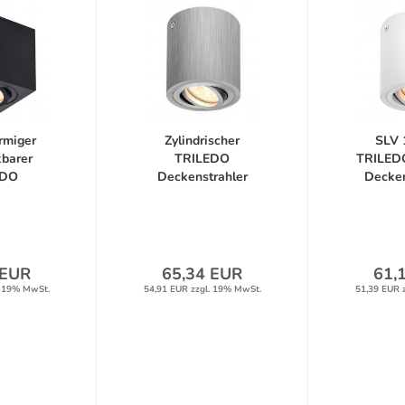
rmiger
Zylindrischer
SLV 
barer
TRILEDO
TRILEDO
EDO
Deckenstrahler
Deckens
hler...
schwenkbar...
 EUR
65,34 EUR
61,
. 19% MwSt.
54,91 EUR zzgl. 19% MwSt.
51,39 EUR 