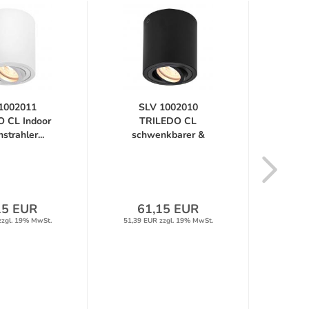
1002011
SLV 1002010
2
 CL Indoor
TRILEDO CL
b
trahler...
schwenkbarer &
T
schlichter...
Dec
15 EUR
61,15 EUR
13
zzgl. 19% MwSt.
51,39 EUR zzgl. 19% MwSt.
114,74 