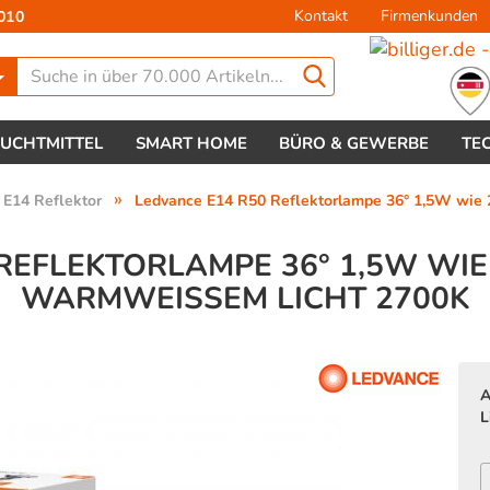
Kontakt
Firmenkunden
010
Lieferland
EUCHTMITTEL
SMART HOME
BÜRO & GEWERBE
TE
»
E14 Reflektor
Ledvance E14 R50 Reflektorlampe 36° 1,5W wie
REFLEKTORLAMPE 36° 1,5W WI
WARMWEISSEM LICHT 2700K
Konto 
Passw
A
L