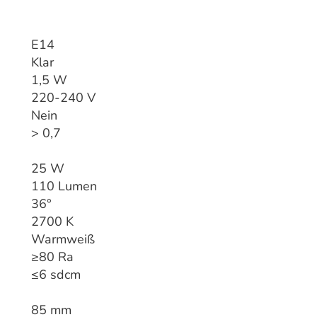
E14
Klar
1,5 W
220-240 V
Nein
> 0,7
25 W
110 Lumen
36°
2700 K
Warmweiß
≥80 Ra
≤6 sdcm
85 mm