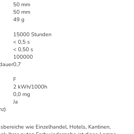
50 mm
50 mm
49 g
15000 Stunden
< 0,5 s
< 0,50 s
100000
dauer
0,7
F
2 kWh/1000h
0,0 mg
Ja
nz)
bereiche wie Einzelhandel, Hotels, Kantinen,