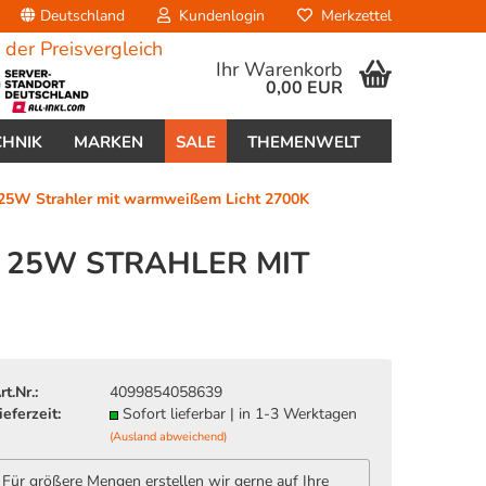
Deutschland
Kundenlogin
Merkzettel
Ihr Warenkorb
0,00 EUR
CHNIK
MARKEN
SALE
THEMENWELT
 25W Strahler mit warmweißem Licht 2700K
E 25W STRAHLER MIT
erstellen
ort vergessen?
rt.Nr.:
4099854058639
ieferzeit:
Sofort lieferbar | in 1-3 Werktagen
(Ausland abweichend)
Für größere Mengen erstellen wir gerne auf Ihre