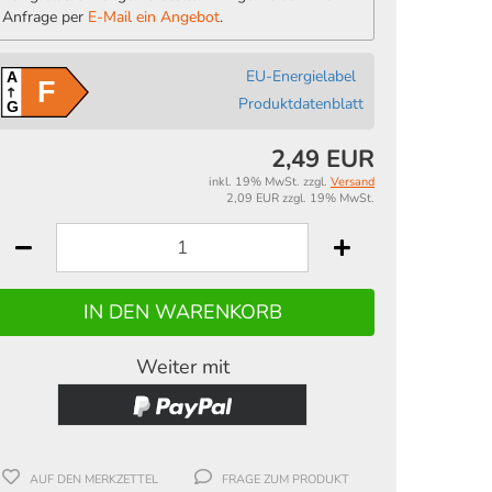
Anfrage per
E-Mail ein Angebot
.
EU-Energielabel
A
F
Produktdatenblatt
G
2,49 EUR
inkl. 19% MwSt. zzgl.
Versand
2,09 EUR zzgl. 19% MwSt.
Weiter mit
AUF DEN MERKZETTEL
FRAGE ZUM PRODUKT