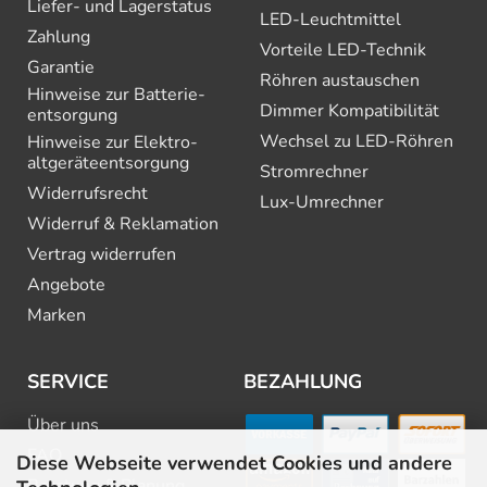
Liefer- und Lagerstatus
LED-Leuchtmittel
Zahlung
Vorteile LED-Technik
Garantie
Röhren austauschen
Hinweise zur Batterie­
Dimmer Kompatibilität
entsorgung
Wechsel zu LED-Röhren
Hinweise zur Elektro­
altgeräte­entsorgung
Stromrechner
Widerrufsrecht
Lux-Umrechner
Widerruf & Reklamation
Vertrag widerrufen
Angebote
Marken
SERVICE
BEZAHLUNG
Über uns
FAQ
Diese Webseite verwendet Cookies und andere
Beratung & Planung