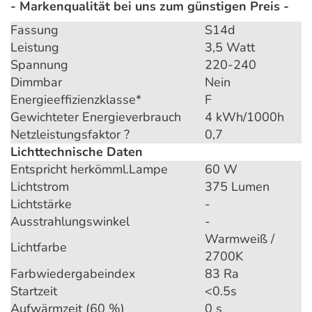
- Markenqualität bei uns zum günstigen Preis -
Fassung
S14d
Leistung
3,5 Watt
Spannung
220-240
Dimmbar
Nein
Energieeffizienzklasse*
F
Gewichteter Energieverbrauch
4 kWh/1000h
Netzleistungsfaktor ?
0,7
Lichttechnische Daten
Entspricht herkömml.Lampe
60 W
Lichtstrom
375 Lumen
Lichtstärke
-
Ausstrahlungswinkel
-
Warmweiß /
Lichtfarbe
2700K
Farbwiedergabeindex
83 Ra
Startzeit
<0.5s
Aufwärmzeit (60 %)
0 s