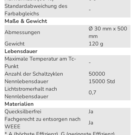
Standardabweichung des
-
Farbabgleichs
Maße & Gewicht
Ø 30 mm x 500
Abmessungen
mm
Gewicht
120 g
Lebensdauer
Maximale Temperatur am Tc-
-
Punkt
Anzahl der Schaltzyklen
50000
Nennlebensdauer
15000 Std
Lichtstromerhalt nach
0,7
Nennlebensdauer
Materialien
Quecksilberfrei
Ja
Fachgerecht zu entsorgen nach
Ja
WEEE
* A (höchste Effizienz), G (geringste Effizienz)