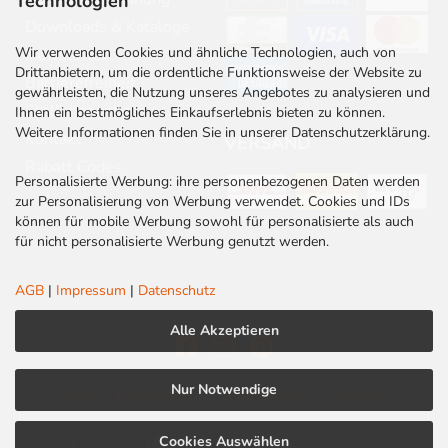
Technologien
Downloads & Kataloge
Wir verwenden Cookies und ähnliche Technologien, auch von
Newsletter
Drittanbietern, um die ordentliche Funktionsweise der Website zu
Barrierefreiheit
gewährleisten, die Nutzung unseres Angebotes zu analysieren und
Stellenangebote
Ihnen ein bestmögliches Einkaufserlebnis bieten zu können.
Weitere Informationen finden Sie in unserer Datenschutzerklärung.
Kontakt
VERSAND
Rabatt Codes
Personalisierte Werbung: ihre personenbezogenen Daten werden
zur Personalisierung von Werbung verwendet. Cookies und IDs
können für mobile Werbung sowohl für personalisierte als auch
für nicht personalisierte Werbung genutzt werden.
AGB
|
Impressum
|
Datenschutz
Alle Akzeptieren
Nur Notwendige
AGB
|
Impressum
|
Datenschutz
|
Cookies
LED Centrum | Qualität und Kompetenz seit 2010
Cookies Auswählen