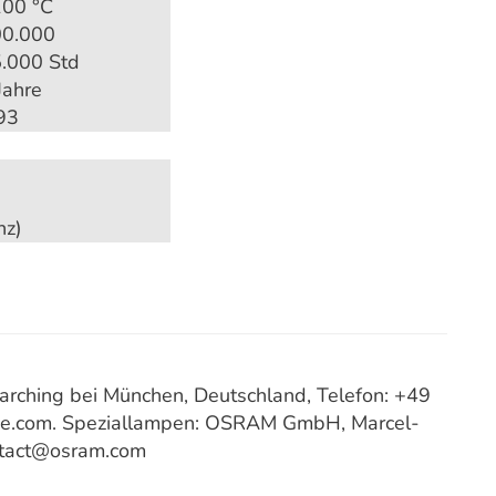
00 °C
0.000
.000 Std
Jahre
93
nz)
ching bei München, Deutschland, Telefon: +49
ce.com. Speziallampen: OSRAM GmbH, Marcel-
ntact@osram.com