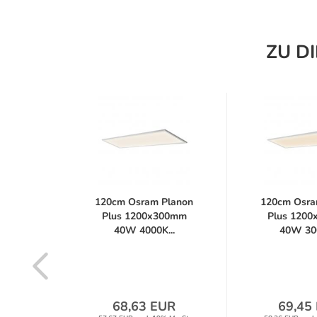
ZU D
 Plus
120cm Osram Planon
120cm Osra
 22W
Plus 1200x300mm
Plus 120
40W 4000K...
40W 300
s...
UR
68,63 EUR
69,45