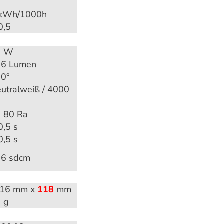
 kWh/1000h
0,5
0 W
06 Lumen
0°
utralweiß / 4000
 80 Ra
0,5 s
0,5 s
=6 sdcm
 16 mm x
118
mm
 g