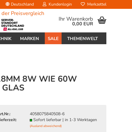
Deutschland
Kundenlogin
Merkzettel
Ihr Warenkorb
0,00 EUR
CHNIK
MARKEN
SALE
THEMENWELT
118MM 8W WIE 60W
 GLAS
erstellen
ort vergessen?
rt.Nr.:
4058075840508-6
ieferzeit:
Sofort lieferbar | in 1-3 Werktagen
(Ausland abweichend)