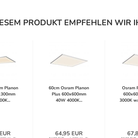
IESEM PRODUKT EMPFEHLEN WIR I
m Planon
60cm Osram Planon
Osram P
0x300mm
Plus 600x600mm
600x6
0K...
40W 4000K...
3000K wa
 EUR
64,95 EUR
67,