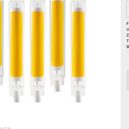
F
V
Z
T
B