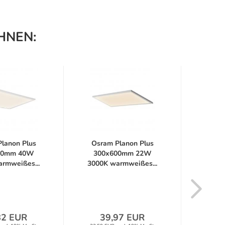
HNEN:
lanon Plus
Osram Planon Plus
Osra
00mm 40W
300x600mm 22W
300
rmweißes...
3000K warmweißes...
neu
82 EUR
39,97 EUR
4