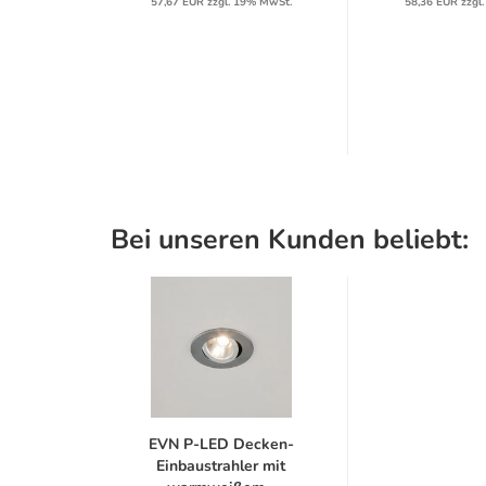
% MwSt.
57,67 EUR zzgl. 19% MwSt.
58,36 EUR zzgl
Bei unseren Kunden beliebt:
EVN P-LED Decken-
Einbaustrahler mit