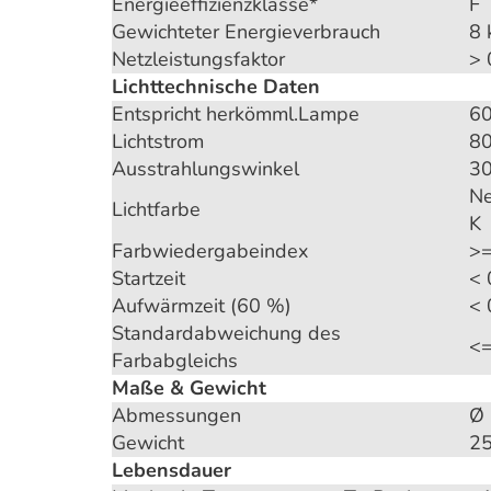
Energieeffizienzklasse*
F
Gewichteter Energieverbrauch
8
Netzleistungsfaktor
> 
Lichttechnische Daten
Entspricht herkömml.Lampe
6
Lichtstrom
8
Ausstrahlungswinkel
30
Ne
Lichtfarbe
K
Farbwiedergabeindex
>=
Startzeit
< 
Aufwärmzeit (60 %)
< 
Standardabweichung des
<
Farbabgleichs
Maße & Gewicht
Abmessungen
Ø
Gewicht
25
Lebensdauer