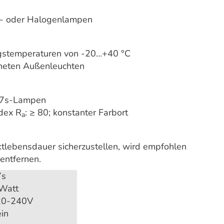
üh- oder Halogenlampen
gstemperaturen von -20…+40 °C
gneten Außenleuchten
 R7s-Lampen
ndex R
: ≥ 80; konstanter Farbort
a
uktlebensdauer sicherzustellen, wird empfohlen
entfernen.
7s
Watt
20-240V
in