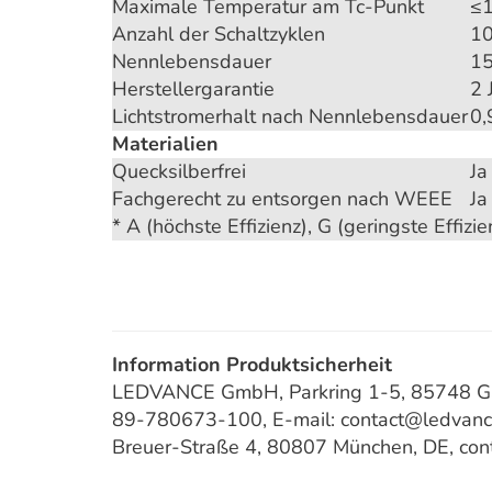
Maximale Temperatur am Tc-Punkt
≤1
Anzahl der Schaltzyklen
10
Nennlebensdauer
15
Herstellergarantie
2 
Lichtstromerhalt nach Nennlebensdauer
0,
Materialien
Quecksilberfrei
Ja
Fachgerecht zu entsorgen nach WEEE
Ja
* A (höchste Effizienz), G (geringste Effizie
Information Produktsicherheit
LEDVANCE GmbH, Parkring 1-5, 85748 Gar
89-780673-100, E-mail: contact@ledvan
Breuer-Straße 4, 80807 München, DE, co