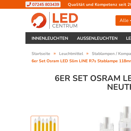
07245 803439
Qualität und Kompetenz seit 2
Alle
INNENLEUCHTEN
AUSSENLEUCHTEN
L
»
»
Startseite
Leuchtmittel
Stablampen / Komp
6er Set Osram LED Slim LINE R7s Stablampe 118mm
6ER SET OSRAM L
NEUTR