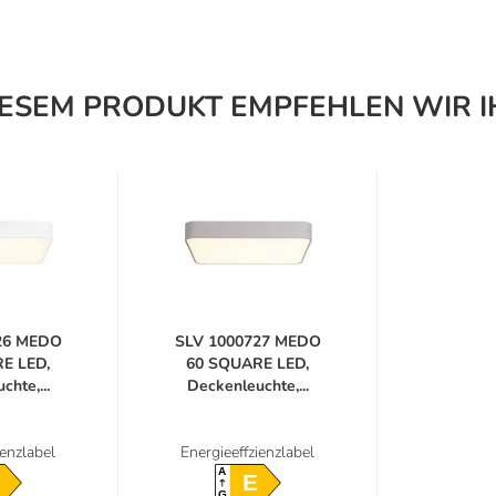
IESEM PRODUKT EMPFEHLEN WIR I
26 MEDO
SLV 1000727 MEDO
E LED,
60 SQUARE LED,
hte,...
Deckenleuchte,...
ienzlabel
Energieeffzienzlabel
A
E
G