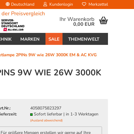
Deutschland
Kundenlogin
Merkzettel
Ihr Warenkorb
0,00 EUR
CHNIK
MARKEN
SALE
THEMENWELT
ktlampe 2PINs 9W wie 26W 3000K EM & AC KVG
INS 9W WIE 26W 3000K
erstellen
ort vergessen?
rt.Nr.:
4058075823297
ieferzeit:
Sofort lieferbar | in 1-3 Werktagen
(Ausland abweichend)
Für größere Mengen erstellen wir gerne auf Ihre