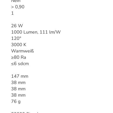
Nein
> 0,90
1
26 W
1000 Lumen, 111 lm/W
120°
3000 K
Warmweiß
≥80 Ra
≤6 sdcm
147 mm
38 mm
38 mm
38 mm
76 g