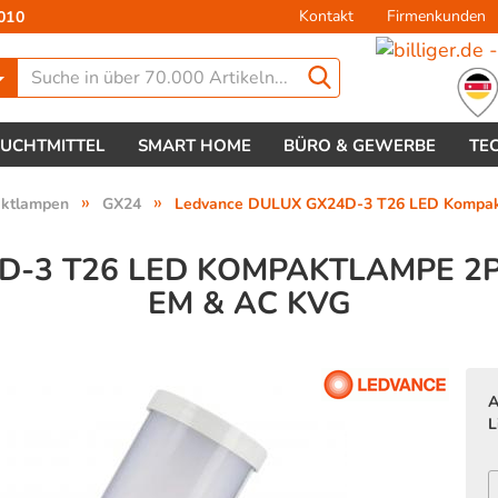
Kontakt
Firmenkunden
010
Lieferland
EUCHTMITTEL
SMART HOME
BÜRO & GEWERBE
TE
»
»
aktlampen
GX24
Ledvance DULUX GX24D-3 T26 LED Kompa
D-3 T26 LED KOMPAKTLAMPE 2P
EM & AC KVG
Konto 
Passw
A
L