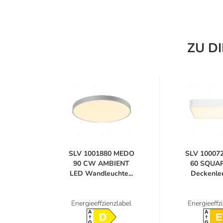
ZU D
SLV 1001880 MEDO
SLV 10007
90 CW AMBIENT
60 SQUAR
LED Wandleuchte...
Deckenleuc
Energieeffzienzlabel
Energieeffz
A
A
D
E
G
G