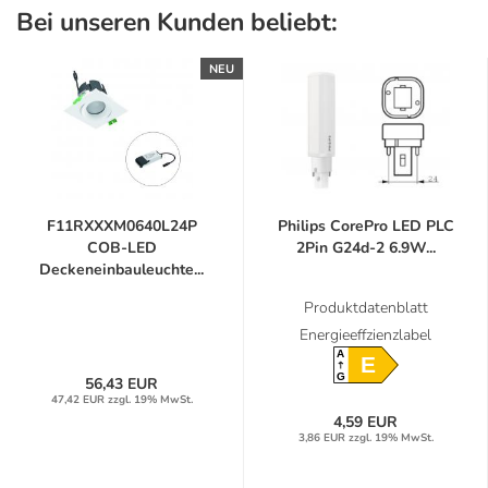
Bei unseren Kunden beliebt:
NEU
F11RXXXM0640L24P
Philips CorePro LED PLC
COB-LED
2Pin G24d-2 6.9W...
Deckeneinbauleuchte...
Produktdatenblatt
Energieeffzienzlabel
A
E
G
56,43 EUR
47,42 EUR zzgl. 19% MwSt.
4,59 EUR
3,86 EUR zzgl. 19% MwSt.