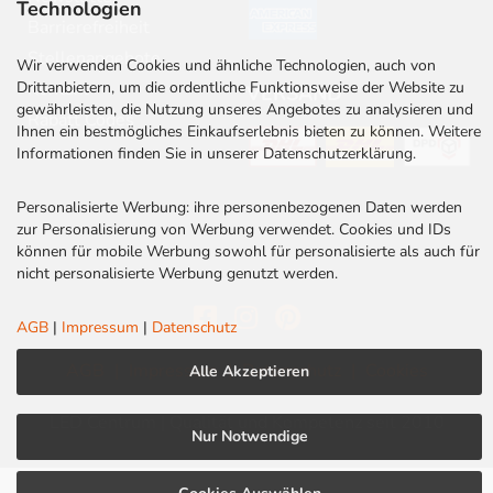
Technologien
Barrierefreiheit
Stellenangebote
Wir verwenden Cookies und ähnliche Technologien, auch von
Drittanbietern, um die ordentliche Funktionsweise der Website zu
Kontakt
VERSAND
gewährleisten, die Nutzung unseres Angebotes zu analysieren und
Rabatt Codes
Ihnen ein bestmögliches Einkaufserlebnis bieten zu können. Weitere
Informationen finden Sie in unserer Datenschutzerklärung.
Personalisierte Werbung: ihre personenbezogenen Daten werden
zur Personalisierung von Werbung verwendet. Cookies und IDs
können für mobile Werbung sowohl für personalisierte als auch für
nicht personalisierte Werbung genutzt werden.
AGB
|
Impressum
|
Datenschutz
AGB
|
Impressum
|
Datenschutz
|
Cookies
Alle Akzeptieren
LED Centrum | Qualität und Kompetenz seit 2010
Nur Notwendige