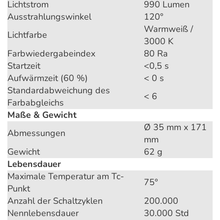
Lichtstrom
990 Lumen
Ausstrahlungswinkel
120°
Warmweiß /
Lichtfarbe
3000 K
Farbwiedergabeindex
80 Ra
Startzeit
<0,5 s
Aufwärmzeit (60 %)
< 0 s
Standardabweichung des
< 6
Farbabgleichs
Maße & Gewicht
Ø 35 mm x 171
Abmessungen
mm
Gewicht
62 g
Lebensdauer
Maximale Temperatur am Tc-
75°
Punkt
Anzahl der Schaltzyklen
200.000
Nennlebensdauer
30.000 Std