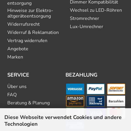
Dimmer Kompatibilität
entsorgung
Wechsel zu LED-Röhren
Hinweise zur Elektro­
altgeräte­entsorgung
Stromrechner
Widerrufsrecht
Lux-Umrechner
Widerruf & Reklamation
Vertrag widerrufen
Angebote
Marken
SERVICE
BEZAHLUNG
Über uns
FAQ
Beratung & Planung
Downloads & Kataloge
Diese Webseite verwendet Cookies und andere
Newsletter
Technologien
Barrierefreiheit