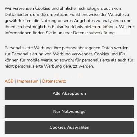
Stellenangebote
Wir verwenden Cookies und ähnliche Technologien, auch von
Kontakt
VERSAND
Drittanbietern, um die ordentliche Funktionsweise der Website zu
gewährleisten, die Nutzung unseres Angebotes zu analysieren und
Rabatt Codes
Ihnen ein bestmögliches Einkaufserlebnis bieten zu können. Weitere
Informationen finden Sie in unserer Datenschutzerklärung.
Personalisierte Werbung: ihre personenbezogenen Daten werden
zur Personalisierung von Werbung verwendet. Cookies und IDs
können für mobile Werbung sowohl für personalisierte als auch für
nicht personalisierte Werbung genutzt werden.
AGB
|
Impressum
|
Datenschutz
AGB
|
Impressum
|
Datenschutz
|
Cookies
Alle Akzeptieren
LED Centrum | Qualität und Kompetenz seit 2010
Nur Notwendige
Cookies Auswählen