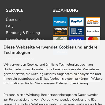
SERVICE
BEZAHLUNG
Über uns
FAQ
Beratung & Planung
Downloads & Kataloge
Newsletter
Diese Webseite verwendet Cookies und andere
Technologien
Barrierefreiheit
Stellenangebote
Wir verwenden Cookies und ähnliche Technologien, auch von
Kontakt
VERSAND
Drittanbietern, um die ordentliche Funktionsweise der Website zu
Rabatt Codes
gewährleisten, die Nutzung unseres Angebotes zu analysieren und
Ihnen ein bestmögliches Einkaufserlebnis bieten zu können. Weitere
Informationen finden Sie in unserer Datenschutzerklärung.
Personalisierte Werbung: ihre personenbezogenen Daten werden
zur Personalisierung von Werbung verwendet. Cookies und IDs
können für mobile Werbung sowohl für personalisierte als auch für