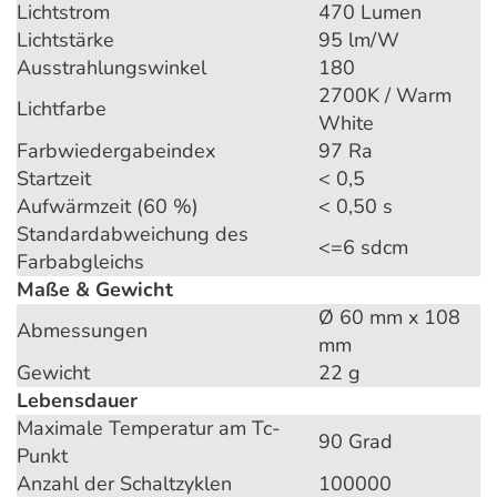
Lichtstrom
470 Lumen
Lichtstärke
95 lm/W
Ausstrahlungswinkel
180
2700K / Warm
Lichtfarbe
White
Farbwiedergabeindex
97 Ra
Startzeit
< 0,5
Aufwärmzeit (60 %)
< 0,50 s
Standardabweichung des
<=6 sdcm
Farbabgleichs
Maße & Gewicht
Ø 60 mm x 108
Abmessungen
mm
Gewicht
22 g
Lebensdauer
Maximale Temperatur am Tc-
90 Grad
Punkt
Anzahl der Schaltzyklen
100000