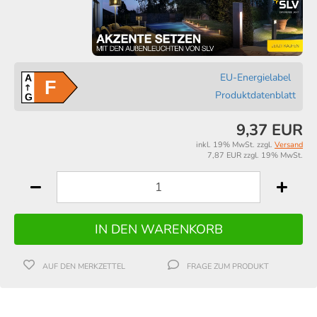
EU-Energielabel
A
F
Produktdatenblatt
G
9,37 EUR
inkl. 19% MwSt. zzgl.
Versand
7,87 EUR zzgl. 19% MwSt.
AUF DEN MERKZETTEL
FRAGE ZUM PRODUKT