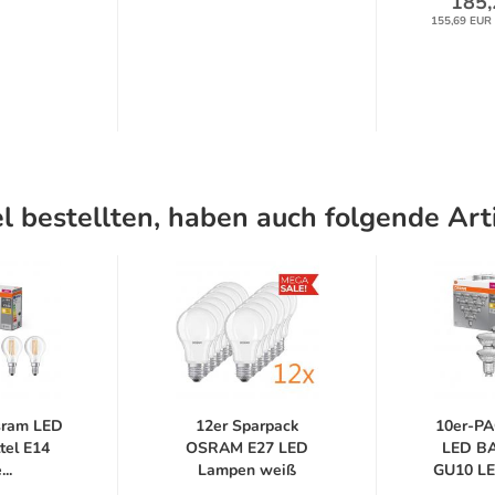
185,
155,69 EUR 
l bestellten, haben auch folgende Arti
sram LED
12er Sparpack
10er-P
tel E14
OSRAM E27 LED
LED B
..
Lampen weiß
GU10 LED
mattiert...