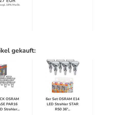
27 EUR
zzgl. 19% MwSt.
kel gekauft:
ACK OSRAM
6er Set OSRAM E14
OSRA
ASE PAR16
LED Strahler STAR
ECO 
 Strahler...
R50 36°...
4