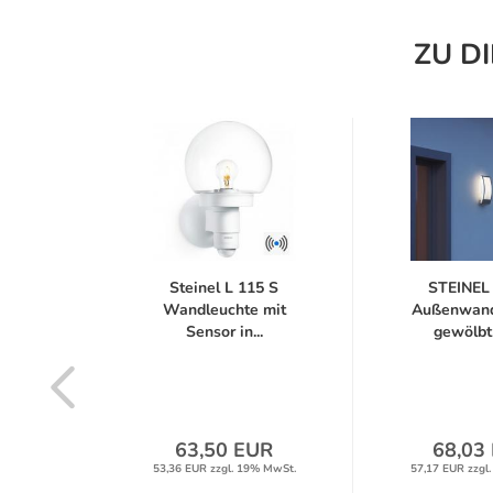
ZU D
 Home
Steinel L 115 S
STEINEL
rahler
Wandleuchte mit
Außenwand
Sensor in...
gewölbt 
UR
63,50 EUR
68,03
% MwSt.
53,36 EUR zzgl. 19% MwSt.
57,17 EUR zzgl