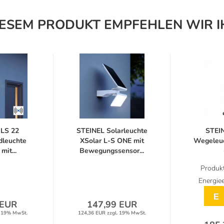
IESEM PRODUKT EMPFEHLEN WIR I
 LS 22
STEINEL Solarleuchte
STEI
leuchte
XSolar L-S ONE mit
Wegeleuc
mit...
Bewegungssensor...
Bewegun
Produkt
Energiee
E
 EUR
147,99 EUR
. 19% MwSt.
124,36 EUR zzgl. 19% MwSt.