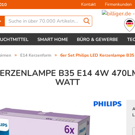
Kontakt
Firmenkunden
010
Lieferland
EUCHTMITTEL
SMART HOME
BÜRO & GEWERBE
TE
»
»
birnen
E14 Kerzenform
6er Set Philips LED Kerzenlampe B35
 KERZENLAMPE B35 E14 4W 470LM
WATT
Konto 
Passw
A
L