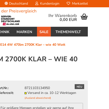
Deutschland
Kundenlogin
Merkzettel
Ihr Warenkorb
0,00 EUR
CHNIK
MARKEN
SALE
THEMENWELT
 E14 4W 470lm 2700K Klar – wie 40 Watt
 2700K KLAR – WIE 40
erstellen
ort vergessen?
NEU
rt.Nr.:
8721103134950
ieferzeit:
Versand in ca. 10-12 Werktagen
(Ausland abweichend)
Für größere Mengen erstellen wir gerne auf Ihre