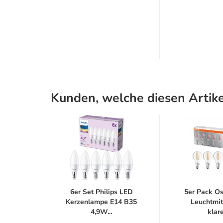
Kunden, welche diesen Artike
ampe
6er Set Philips LED
5er Pack O
N für
Kerzenlampe E14 B35
Leuchtmit
.
4,9W...
klare.