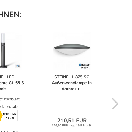
HNEN:
NEL LED-
STEINEL L 825 SC
STEIN
hte GL 65 S
Außenwandlampe in
Auße
mit
Anthrazit...
i
gssensor...
datenblatt
ffzienzlabel
SPEKTRUM
A bis G
210,51 EUR
9
176,90 EUR zzgl. 19% MwSt.
82,90 