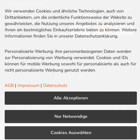
Stellenangebote
Wir verwenden Cookies und ähnliche Technologien, auch von
Kontakt
VERSAND
Drittanbietern, um die ordentliche Funktionsweise der Website zu
Rabatt Codes
gewährleisten, die Nutzung unseres Angebotes zu analysieren und
Ihnen ein bestmögliches Einkaufserlebnis bieten zu können. Weitere
Informationen finden Sie in unserer Datenschutzerklärung.
Personalisierte Werbung: ihre personenbezogenen Daten werden
zur Personalisierung von Werbung verwendet. Cookies und IDs
können für mobile Werbung sowohl für personalisierte als auch für
nicht personalisierte Werbung genutzt werden.
AGB
|
Impressum
|
Datenschutz
AGB
|
Impressum
|
Datenschutz
|
Cookies
Alle Akzeptieren
LED Centrum | Qualität und Kompetenz seit 2010
Nur Notwendige
Cookies Auswählen