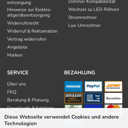
Dimmer Kompatibilität
entsorgung
Wechsel zu LED-Röhren
Hinweise zur Elektro­
altgeräte­entsorgung
Stromrechner
Widerrufsrecht
Lux-Umrechner
Widerruf & Reklamation
Vertrag widerrufen
Angebote
Marken
SERVICE
BEZAHLUNG
Über uns
FAQ
Beratung & Planung
Downloads & Kataloge
Newsletter
Diese Webseite verwendet Cookies und andere
Technologien
Barrierefreiheit