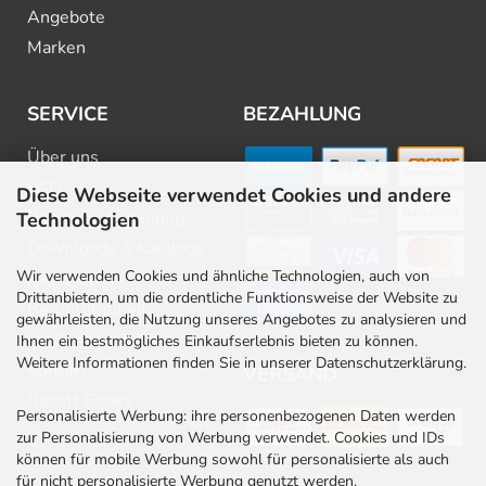
Angebote
Marken
SERVICE
BEZAHLUNG
Über uns
FAQ
Diese Webseite verwendet Cookies und andere
Beratung & Planung
Technologien
Downloads & Kataloge
Wir verwenden Cookies und ähnliche Technologien, auch von
Newsletter
Drittanbietern, um die ordentliche Funktionsweise der Website zu
Barrierefreiheit
gewährleisten, die Nutzung unseres Angebotes zu analysieren und
Stellenangebote
Ihnen ein bestmögliches Einkaufserlebnis bieten zu können.
Weitere Informationen finden Sie in unserer Datenschutzerklärung.
Kontakt
VERSAND
Rabatt Codes
Personalisierte Werbung: ihre personenbezogenen Daten werden
zur Personalisierung von Werbung verwendet. Cookies und IDs
können für mobile Werbung sowohl für personalisierte als auch
für nicht personalisierte Werbung genutzt werden.