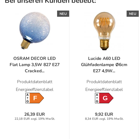
Bei unseren Kunden beliebt:
NEU
NEU
OSRAM DECOR LED
Lucide A60 LED
Flat Lamp 3,5W 827 E27
Glühfadenlampe Ø6cm
Cracked...
E27 4,9W...
Produktdatenblatt
Produktdatenblatt
Energieeffzienzlabel
Energieeffzienzlabel
A
A
F
G
G
G
26,39 EUR
9,92 EUR
22,18 EUR zzgl. 19% MwSt.
8,34 EUR zzgl. 19% MwSt.