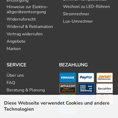
entsorgung
Wechsel zu LED-Röhren
Hinweise zur Elektro­
altgeräte­entsorgung
Stromrechner
Widerrufsrecht
Lux-Umrechner
Widerruf & Reklamation
Vertrag widerrufen
Angebote
Marken
SERVICE
BEZAHLUNG
Über uns
FAQ
Beratung & Planung
Downloads & Kataloge
Diese Webseite verwendet Cookies und andere
Newsletter
Technologien
Barrierefreiheit