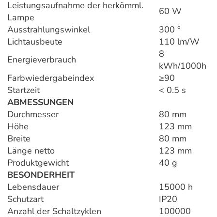
Leistungsaufnahme der herkömml.
60 W
Lampe
Ausstrahlungswinkel
300 °
Lichtausbeute
110 lm/W
8
Energieverbrauch
kWh/1000h
Farbwiedergabeindex
≥90
Startzeit
< 0.5 s
ABMESSUNGEN
Durchmesser
80 mm
Höhe
123 mm
Breite
80 mm
Länge netto
123 mm
Produktgewicht
40 g
BESONDERHEIT
Lebensdauer
15000 h
Schutzart
IP20
Anzahl der Schaltzyklen
100000