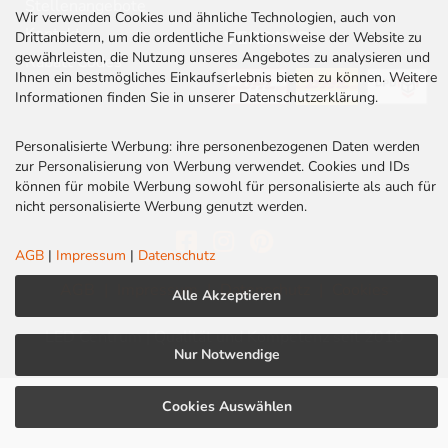
Stellenangebote
Wir verwenden Cookies und ähnliche Technologien, auch von
Kontakt
VERSAND
Drittanbietern, um die ordentliche Funktionsweise der Website zu
gewährleisten, die Nutzung unseres Angebotes zu analysieren und
Rabatt Codes
Ihnen ein bestmögliches Einkaufserlebnis bieten zu können. Weitere
Informationen finden Sie in unserer Datenschutzerklärung.
Personalisierte Werbung: ihre personenbezogenen Daten werden
zur Personalisierung von Werbung verwendet. Cookies und IDs
können für mobile Werbung sowohl für personalisierte als auch für
nicht personalisierte Werbung genutzt werden.
AGB
|
Impressum
|
Datenschutz
AGB
|
Impressum
|
Datenschutz
|
Cookies
Alle Akzeptieren
LED Centrum | Qualität und Kompetenz seit 2010
Nur Notwendige
Cookies Auswählen