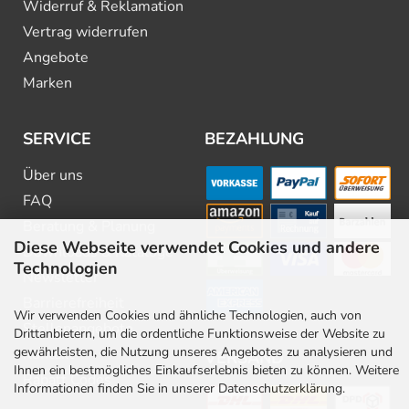
Widerruf & Reklamation
Vertrag widerrufen
Angebote
Marken
SERVICE
BEZAHLUNG
Über uns
FAQ
Beratung & Planung
Diese Webseite verwendet Cookies und andere
Downloads & Kataloge
Technologien
Newsletter
Barrierefreiheit
Wir verwenden Cookies und ähnliche Technologien, auch von
Stellenangebote
Drittanbietern, um die ordentliche Funktionsweise der Website zu
gewährleisten, die Nutzung unseres Angebotes zu analysieren und
Kontakt
VERSAND
Ihnen ein bestmögliches Einkaufserlebnis bieten zu können. Weitere
Rabatt Codes
Informationen finden Sie in unserer Datenschutzerklärung.