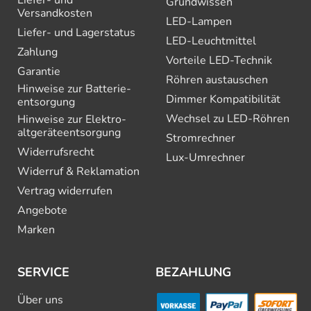
Liefer- und
Grundwissen
Versandkosten
LED-Lampen
Liefer- und Lagerstatus
LED-Leuchtmittel
Zahlung
Vorteile LED-Technik
Garantie
Röhren austauschen
Hinweise zur Batterie­
Dimmer Kompatibilität
entsorgung
Wechsel zu LED-Röhren
Hinweise zur Elektro­
altgeräte­entsorgung
Stromrechner
Widerrufsrecht
Lux-Umrechner
Widerruf & Reklamation
Vertrag widerrufen
Angebote
Marken
SERVICE
BEZAHLUNG
Über uns