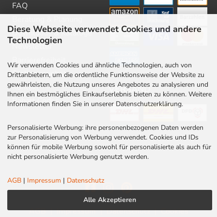
FAQ
Beratung & Planung
Diese Webseite verwendet Cookies und andere
Downloads & Kataloge
Technologien
Newsletter
Barrierefreiheit
Wir verwenden Cookies und ähnliche Technologien, auch von
Stellenangebote
Drittanbietern, um die ordentliche Funktionsweise der Website zu
gewährleisten, die Nutzung unseres Angebotes zu analysieren und
Kontakt
VERSAND
Ihnen ein bestmögliches Einkaufserlebnis bieten zu können. Weitere
Rabatt Codes
Informationen finden Sie in unserer Datenschutzerklärung.
Personalisierte Werbung: ihre personenbezogenen Daten werden
zur Personalisierung von Werbung verwendet. Cookies und IDs
können für mobile Werbung sowohl für personalisierte als auch für
nicht personalisierte Werbung genutzt werden.
AGB
|
Impressum
|
Datenschutz
Alle Akzeptieren
AGB
|
Impressum
|
Datenschutz
|
Cookies