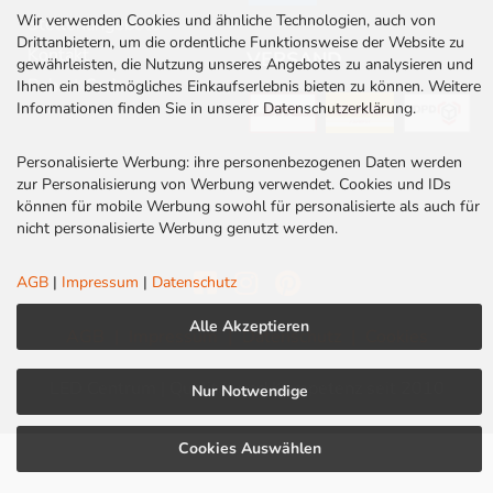
Wir verwenden Cookies und ähnliche Technologien, auch von
Stellenangebote
Drittanbietern, um die ordentliche Funktionsweise der Website zu
Kontakt
VERSAND
gewährleisten, die Nutzung unseres Angebotes zu analysieren und
Rabatt Codes
Ihnen ein bestmögliches Einkaufserlebnis bieten zu können. Weitere
Informationen finden Sie in unserer Datenschutzerklärung.
Personalisierte Werbung: ihre personenbezogenen Daten werden
zur Personalisierung von Werbung verwendet. Cookies und IDs
können für mobile Werbung sowohl für personalisierte als auch für
nicht personalisierte Werbung genutzt werden.
AGB
|
Impressum
|
Datenschutz
Alle Akzeptieren
AGB
|
Impressum
|
Datenschutz
|
Cookies
LED Centrum | Qualität und Kompetenz seit 2010
Nur Notwendige
Cookies Auswählen