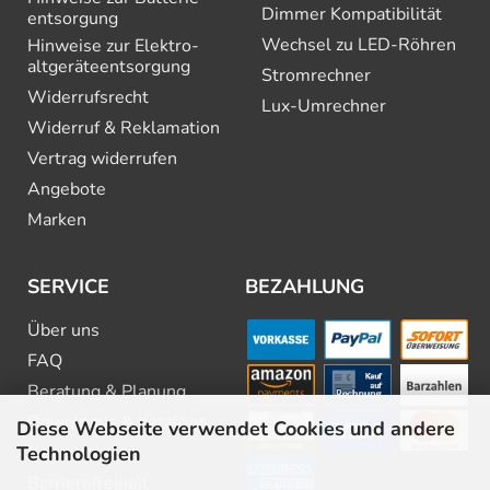
Dimmer Kompatibilität
entsorgung
Wechsel zu LED-Röhren
Hinweise zur Elektro­
altgeräte­entsorgung
Stromrechner
Widerrufsrecht
Lux-Umrechner
Widerruf & Reklamation
Vertrag widerrufen
Angebote
Marken
SERVICE
BEZAHLUNG
Über uns
FAQ
Beratung & Planung
Downloads & Kataloge
Diese Webseite verwendet Cookies und andere
Technologien
Newsletter
Barrierefreiheit