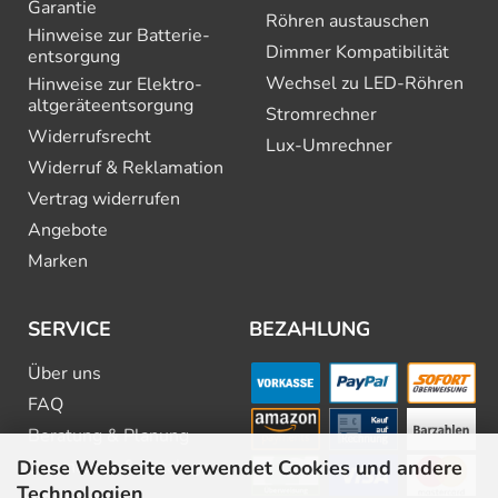
Garantie
Röhren austauschen
Hinweise zur Batterie­
Dimmer Kompatibilität
entsorgung
Wechsel zu LED-Röhren
Hinweise zur Elektro­
altgeräte­entsorgung
Stromrechner
Widerrufsrecht
Lux-Umrechner
Widerruf & Reklamation
Vertrag widerrufen
Angebote
Marken
SERVICE
BEZAHLUNG
Über uns
FAQ
Beratung & Planung
Diese Webseite verwendet Cookies und andere
Downloads & Kataloge
Technologien