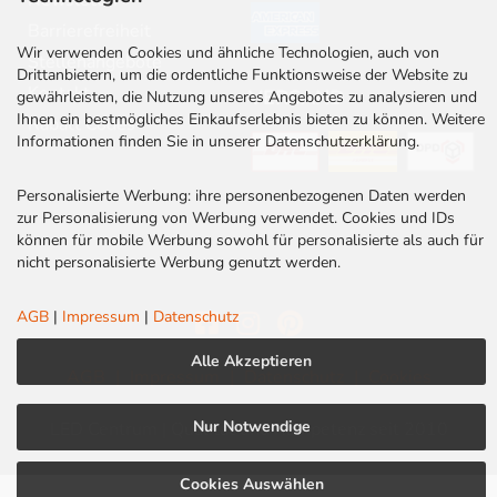
Newsletter
Barrierefreiheit
Wir verwenden Cookies und ähnliche Technologien, auch von
Stellenangebote
Drittanbietern, um die ordentliche Funktionsweise der Website zu
Kontakt
VERSAND
gewährleisten, die Nutzung unseres Angebotes zu analysieren und
Ihnen ein bestmögliches Einkaufserlebnis bieten zu können. Weitere
Rabatt Codes
Informationen finden Sie in unserer Datenschutzerklärung.
Personalisierte Werbung: ihre personenbezogenen Daten werden
zur Personalisierung von Werbung verwendet. Cookies und IDs
können für mobile Werbung sowohl für personalisierte als auch für
nicht personalisierte Werbung genutzt werden.
AGB
|
Impressum
|
Datenschutz
Alle Akzeptieren
AGB
|
Impressum
|
Datenschutz
|
Cookies
Nur Notwendige
LED Centrum | Qualität und Kompetenz seit 2010
Cookies Auswählen