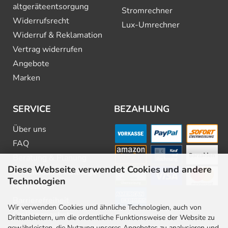
altgeräte­entsorgung
Stromrechner
Widerrufsrecht
Lux-Umrechner
Widerruf & Reklamation
Vertrag widerrufen
Angebote
Marken
SERVICE
BEZAHLUNG
Über uns
FAQ
Beratung & Planung
Diese Webseite verwendet Cookies und andere
Downloads & Kataloge
Technologien
Newsletter
Barrierefreiheit
Wir verwenden Cookies und ähnliche Technologien, auch von
Stellenangebote
Drittanbietern, um die ordentliche Funktionsweise der Website zu
gewährleisten, die Nutzung unseres Angebotes zu analysieren und