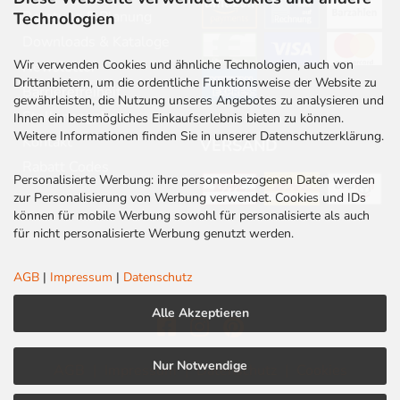
Beratung & Planung
Technologien
Downloads & Kataloge
Wir verwenden Cookies und ähnliche Technologien, auch von
Newsletter
Drittanbietern, um die ordentliche Funktionsweise der Website zu
Barrierefreiheit
gewährleisten, die Nutzung unseres Angebotes zu analysieren und
Stellenangebote
Ihnen ein bestmögliches Einkaufserlebnis bieten zu können.
Weitere Informationen finden Sie in unserer Datenschutzerklärung.
Kontakt
VERSAND
Rabatt Codes
Personalisierte Werbung: ihre personenbezogenen Daten werden
zur Personalisierung von Werbung verwendet. Cookies und IDs
können für mobile Werbung sowohl für personalisierte als auch
für nicht personalisierte Werbung genutzt werden.
AGB
|
Impressum
|
Datenschutz
Alle Akzeptieren
Nur Notwendige
AGB
|
Impressum
|
Datenschutz
|
Cookies