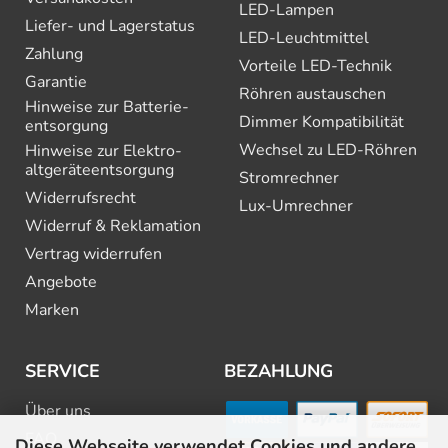
LED-Lampen
Liefer- und Lagerstatus
LED-Leuchtmittel
Zahlung
Vorteile LED-Technik
Garantie
Röhren austauschen
Hinweise zur Batterie­
Dimmer Kompatibilität
entsorgung
Wechsel zu LED-Röhren
Hinweise zur Elektro­
altgeräte­entsorgung
Stromrechner
Widerrufsrecht
Lux-Umrechner
Widerruf & Reklamation
Vertrag widerrufen
Angebote
Marken
SERVICE
BEZAHLUNG
Über uns
FAQ
Diese Webseite verwendet Cookies und andere