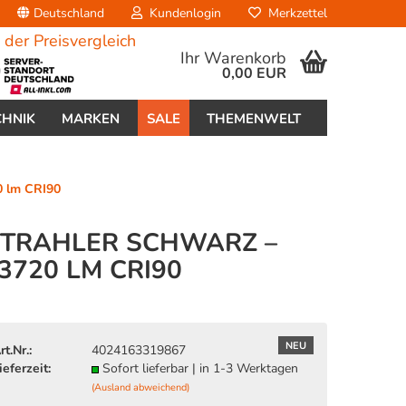
Deutschland
Kundenlogin
Merkzettel
Ihr Warenkorb
0,00 EUR
CHNIK
MARKEN
SALE
THEMENWELT
0 lm CRI90
 STRAHLER SCHWARZ –
3720 LM CRI90
erstellen
ort vergessen?
NEU
rt.Nr.:
4024163319867
ieferzeit:
Sofort lieferbar | in 1-3 Werktagen
(Ausland abweichend)