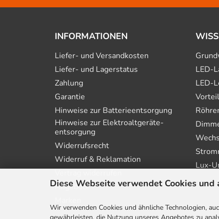
INFORMATIONEN
WISS
Liefer- und Versandkosten
Grund
Liefer- und Lagerstatus
LED-L
Zahlung
LED-L
Garantie
Vortei
Hinweise zur Batterie­entsorgung
Röhre
Hinweise zur Elektro­altgeräte­
Dimmer
entsorgung
Wechs
Widerrufsrecht
Strom
Widerruf & Reklamation
Lux-U
Vertrag widerrufen
Diese Webseite verwendet Cookies und 
Angebote
Marken
Wir verwenden Cookies und ähnliche Technologien, auch
gewährleisten, die Nutzung unseres Angebotes zu analy