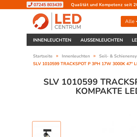
07245 803439
Qualität und Kompetenz seit 2
Alle
INNENLEUCHTEN
AUSSENLEUCHTEN
L
»
»
Startseite
Innenleuchten
Seil- & Schienens
SLV 1010599 TRACKSPOT P 3PH 17W 3000K 47° LED 
SLV 1010599 TRACKS
KOMPAKTE LED