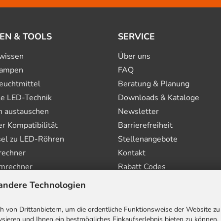
EN & TOOLS
SERVICE
wissen
Über uns
ampen
FAQ
euchtmittel
Beratung & Planung
le LED-Technik
Downloads & Kataloge
n austauschen
Newsletter
 Kompatibilität
Barrierefreiheit
el zu LED-Röhren
Stellenangebote
rechner
Kontakt
mrechner
Rabatt Codes
andere Technologien
 von Drittanbietern, um die ordentliche Funktionsweise der Website zu
sieren und Ihnen ein bestmögliches Einkaufserlebnis bieten zu können.