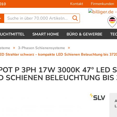
Kontakt
Firmenkunden
010
Lieferland
EUCHTMITTEL
SMART HOME
BÜRO & GEWERBE
TE
»
»
ysteme
3-Phasen Schienensysteme
Strahler schwarz – kompakte LED Schienen Beleuchtung bis 372
POT P 3PH 17W 3000K 47° LED
 SCHIENEN BELEUCHTUNG BIS 
Konto 
Passw
A
L