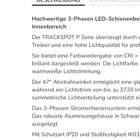
BESCHREIBUNG
KUNDENREZENSI
Hochwertige 3-Phasen LED-Schienenbele
Innenbereich
Die TRACKSPOT P Serie überzeugt durch ein
Treiber und eine hohe Lichtqualität für p
Sie bietet eine Farbwiedergabe von CRI >
brillant dargestellt werden. Die Lichtfarb
warmweiße Lichtstimmung.
Der 47° Abstrahlwinkel ermöglicht eine gl
während ein Lichtstrom von bis zu 3720 lm f
symmetrische Lichtverteilung unterstützt 
Das 3-Phasen-Stromschienensystem ermögli
Das robuste Aluminiumgehäuse in Schwarz 
ausgelegt.
Mit Schutzart IP20 und Stoßfestigkeit IK03 