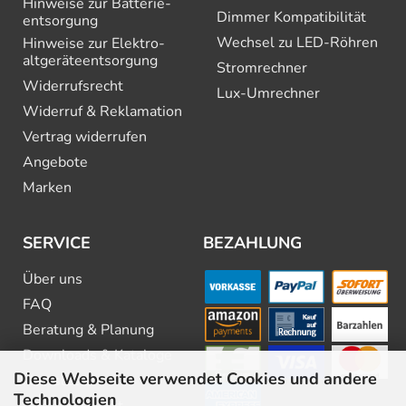
Hinweise zur Batterie­
Dimmer Kompatibilität
entsorgung
Wechsel zu LED-Röhren
Hinweise zur Elektro­
altgeräte­entsorgung
Stromrechner
Widerrufsrecht
Lux-Umrechner
Widerruf & Reklamation
Vertrag widerrufen
Angebote
Marken
SERVICE
BEZAHLUNG
Über uns
FAQ
Beratung & Planung
Downloads & Kataloge
Diese Webseite verwendet Cookies und andere
Newsletter
Technologien