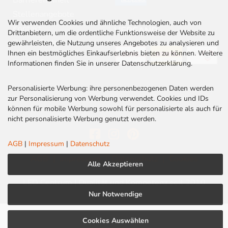
Barrierefreiheit
Stellenangebote
Wir verwenden Cookies und ähnliche Technologien, auch von
Kontakt
VERSAND
Drittanbietern, um die ordentliche Funktionsweise der Website zu
Rabatt Codes
gewährleisten, die Nutzung unseres Angebotes zu analysieren und
Ihnen ein bestmögliches Einkaufserlebnis bieten zu können. Weitere
Informationen finden Sie in unserer Datenschutzerklärung.
Personalisierte Werbung: ihre personenbezogenen Daten werden
zur Personalisierung von Werbung verwendet. Cookies und IDs
können für mobile Werbung sowohl für personalisierte als auch für
nicht personalisierte Werbung genutzt werden.
AGB
|
Impressum
|
Datenschutz
AGB
|
Impressum
|
Datenschutz
|
Cookies
Alle Akzeptieren
LED Centrum | Qualität und Kompetenz seit 2010
Nur Notwendige
Cookies Auswählen