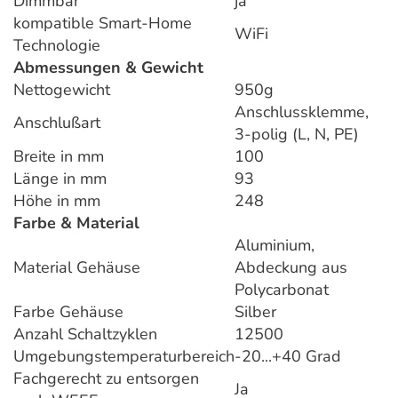
Dimmbar
ja
kompatible Smart-Home
WiFi
Technologie
Abmessungen & Gewicht
Nettogewicht
950g
Anschlussklemme,
Anschlußart
3-polig (L, N, PE)
Breite in mm
100
Länge in mm
93
Höhe in mm
248
Farbe & Material
Aluminium,
Material Gehäuse
Abdeckung aus
Polycarbonat
Farbe Gehäuse
Silber
Anzahl Schaltzyklen
12500
Umgebungstemperaturbereich
-20...+40 Grad
Fachgerecht zu entsorgen
Ja