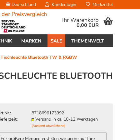
Deutschland
Kundenlogin
Merkzettel
Ihr Warenkorb
0,00 EUR
CHNIK
MARKEN
SALE
THEMENWELT
u Tischleuchte Bluetooth TW & RGBW
TISCHLEUCHTE BLUETOOTH
erstellen
ort vergessen?
rt.Nr.:
8718696173992
ieferzeit:
Versand in ca. 10-12 Werktagen
(Ausland abweichend)
Für größere Mengen erstellen wir gerne auf Ihre