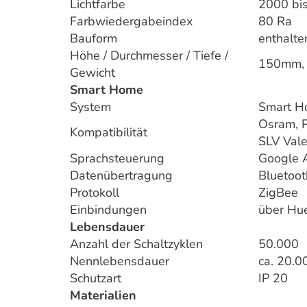
Lichtfarbe
2000 bi
Farbwiedergabeindex
80 Ra
Bauform
enthalte
Höhe / Durchmesser / Tiefe /
150mm,
Gewicht
Smart Home
System
Smart H
Osram, 
Kompatibilität
SLV Vale
Sprachsteuerung
Google 
Datenübertragung
Bluetoo
Protokoll
ZigBee
Einbindungen
über Hue
Lebensdauer
Anzahl der Schaltzyklen
50.000
Nennlebensdauer
ca. 20.0
Schutzart
IP 20
Materialien