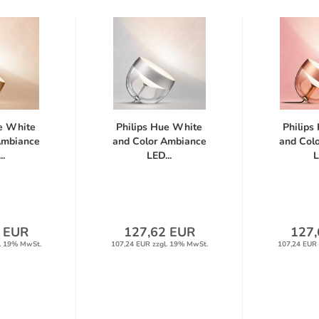
ue White
Philips Hue White
Philips
Ambiance
and Color Ambiance
and Col
..
LED...
L
 EUR
127,62 EUR
127,
. 19% MwSt.
107,24 EUR zzgl. 19% MwSt.
107,24 EUR 