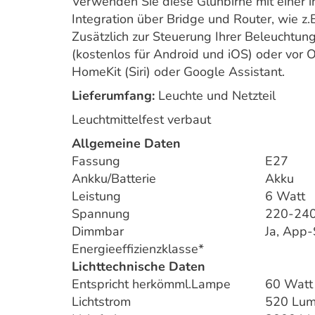
Verwenden Sie diese Glühbirne mit einer i
Integration über Bridge und Router, wie z.
Zusätzlich zur Steuerung Ihrer Beleuchtu
(kostenlos für Android und iOS) oder vor
HomeKit (Siri) oder Google Assistant.
Lieferumfang:
Leuchte und Netzteil
Leuchtmittelfest verbaut
Allgemeine Daten
Fassung
E27
Ankku/Batterie
Akku
Leistung
6 Watt
Spannung
220-24
Dimmbar
Ja, App-
Energieeffizienzklasse*
Lichttechnische Daten
Entspricht herkömml.Lampe
60 Watt
Lichtstrom
520 Lu