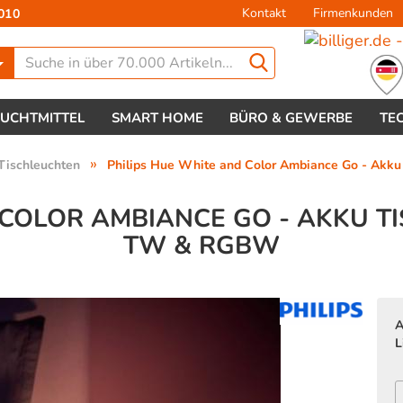
Kontakt
Firmenkunden
010
Lieferland
EUCHTMITTEL
SMART HOME
BÜRO & GEWERBE
TE
»
Tischleuchten
Philips Hue White and Color Ambiance Go - Akk
 COLOR AMBIANCE GO - AKKU 
TW & RGBW
Konto 
Passw
A
L