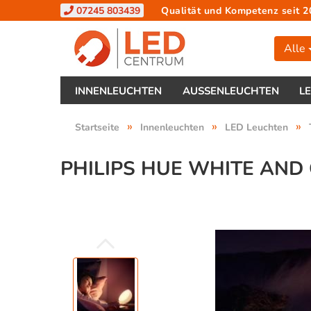
07245 803439
Qualität und Kompetenz seit 2
Alle
INNENLEUCHTEN
AUSSENLEUCHTEN
L
»
»
»
Startseite
Innenleuchten
LED Leuchten
PHILIPS HUE WHITE AND