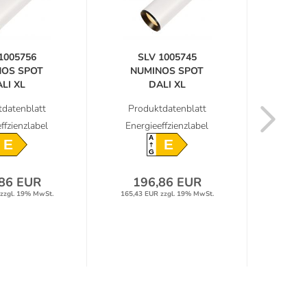
1005756
SLV 1005745
S
NOS SPOT
NUMINOS SPOT
NU
LI XL
DALI XL
trahler...
Deckenstrahler...
Dec
datenblatt
Produktdatenblatt
Prod
ffzienzlabel
Energieeffzienzlabel
Energ
A
E
E
G
86 EUR
196,86 EUR
19
zzgl. 19% MwSt.
165,43 EUR zzgl. 19% MwSt.
165,43 