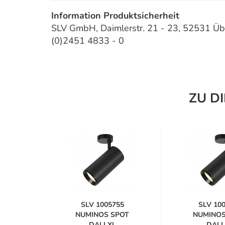
Information Produktsicherheit
SLV GmbH, Daimlerstr. 21 - 23, 52531 Üb
(0)2451 4833 - 0
ZU D
42
SLV 1005755
SLV 10
POT
NUMINOS SPOT
NUMINOS
DALI XL
DALI