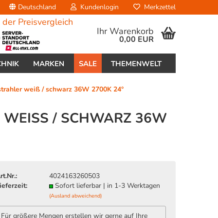
Deutschland
Kundenlogin
Merkzettel
Ihr Warenkorb
0,00 EUR
CHNIK
MARKEN
SALE
THEMENWELT
ahler weiß / schwarz 36W 2700K 24°
WEISS / SCHWARZ 36W 2
erstellen
ort vergessen?
rt.Nr.:
4024163260503
ieferzeit:
Sofort lieferbar | in 1-3 Werktagen
(Ausland abweichend)
Für größere Mengen erstellen wir gerne auf Ihre