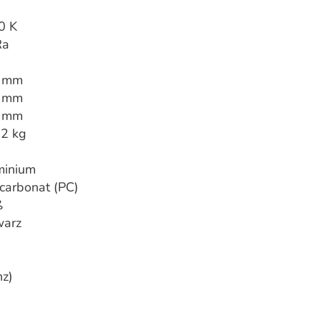
0 K
Ra
 mm
 mm
 mm
12 kg
minium
carbonat (PC)
ß
warz
nz)