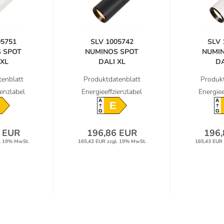
05751
SLV 1005742
SLV 
 SPOT
NUMINOS SPOT
NUMI
 XL
DALI XL
DA
hler...
Deckenstrahler...
Deckens
enblatt
Produktdatenblatt
Produkt
ienzlabel
Energieeffzienzlabel
Energiee
A
A
E
G
G
 EUR
196,86 EUR
196,
. 19% MwSt.
165,43 EUR zzgl. 19% MwSt.
165,43 EUR 