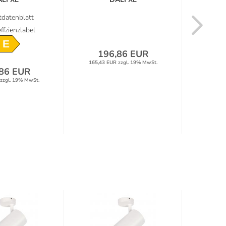
trahler...
Deckenstrahler...
Dec
datenblatt
Prod
ffzienzlabel
Energ
E
196,86 EUR
165,43 EUR zzgl. 19% MwSt.
86 EUR
19
zzgl. 19% MwSt.
165,43 