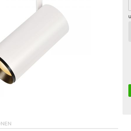
U
ONEN