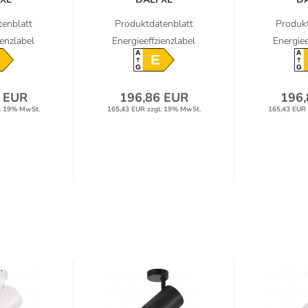
hler...
Deckenstrahler...
Deckens
enblatt
Produktdatenblatt
Produkt
ienzlabel
Energieeffzienzlabel
Energiee
A
A
E
G
G
 EUR
196,86 EUR
196,
. 19% MwSt.
165,43 EUR zzgl. 19% MwSt.
165,43 EUR 