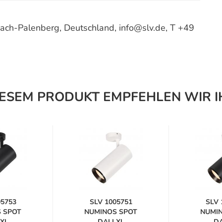
ach-Palenberg, Deutschland, info@slv.de, T +49
IESEM PRODUKT EMPFEHLEN WIR I
05753
SLV 1005751
SLV 
 SPOT
NUMINOS SPOT
NUMI
 XL
DALI XL
DA