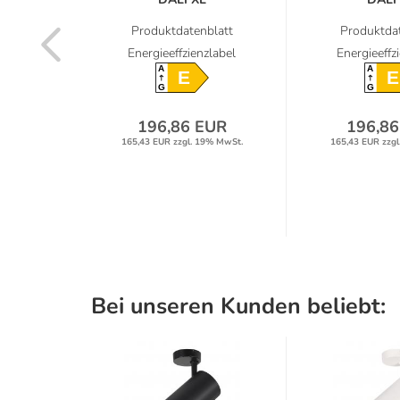
r...
Deckenstrahler...
Deckenstra
latt
Produktdatenblatt
Produktdat
label
Energieeffzienzlabel
Energieeffz
A
A
E
E
G
G
UR
196,86 EUR
196,86
9% MwSt.
165,43 EUR zzgl. 19% MwSt.
165,43 EUR zzgl
Bei unseren Kunden beliebt: