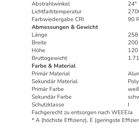
Abstrahlwinkel
24°
Lichtfarbtemperatur
270
Farbwiedergabe CRI
90 
Abmessungen & Gewicht
Länge
258
Breite
200
Höhe
120
Bruttogewicht
1.7
Farbe & Material
Primär Material
Alu
Sekundär Material
Poly
Primär Farbe
wei
Sekundär Farbe
sch
Schutzklasse
I
Fachgerecht zu entsorgen nach WEEE
Ja
* A (höchste Effizienz), E (geringste Effizie