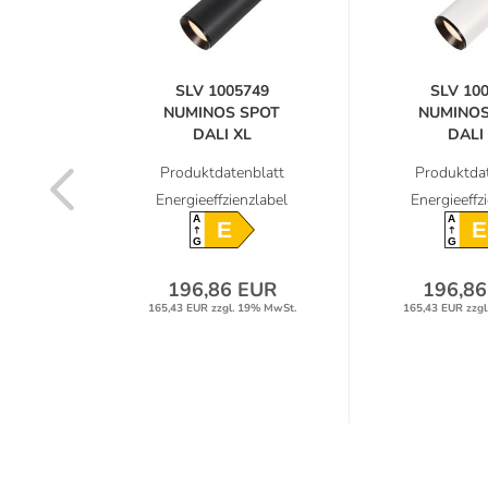
53
SLV 1005749
SLV 10
POT
NUMINOS SPOT
NUMINOS
DALI XL
DALI
r...
Deckenstrahler...
Deckenstra
latt
Produktdatenblatt
Produktdat
label
Energieeffzienzlabel
Energieeffz
A
A
E
E
G
G
UR
196,86 EUR
196,86
9% MwSt.
165,43 EUR zzgl. 19% MwSt.
165,43 EUR zzgl