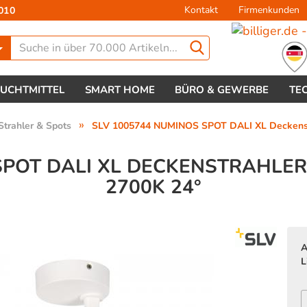
Kontakt
Firmenkunden
010
Lieferland
EUCHTMITTEL
SMART HOME
BÜRO & GEWERBE
TE
»
Strahler & Spots
SLV 1005744 NUMINOS SPOT DALI XL Deckenstr
SPOT DALI XL DECKENSTRAHLER 
700K 24°
Konto 
Passw
A
L