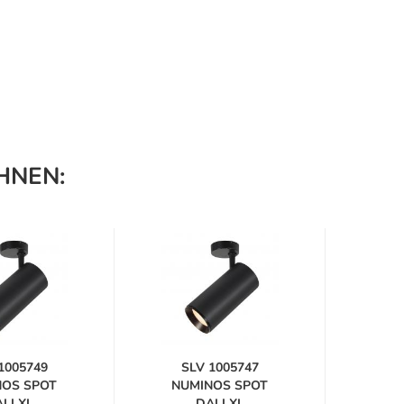
HNEN:
1005749
SLV 1005747
S
NOS SPOT
NUMINOS SPOT
NU
LI XL
DALI XL