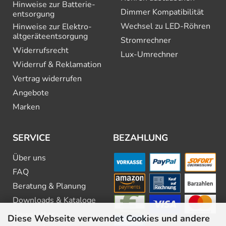
Hinweise zur Batterie­
Dimmer Kompatibilität
entsorgung
Wechsel zu LED-Röhren
Hinweise zur Elektro­
altgeräte­entsorgung
Stromrechner
Widerrufsrecht
Lux-Umrechner
Widerruf & Reklamation
Vertrag widerrufen
Angebote
Marken
SERVICE
BEZAHLUNG
Über uns
FAQ
Beratung & Planung
Downloads & Kataloge
Newsletter
Diese Webseite verwendet Cookies und andere