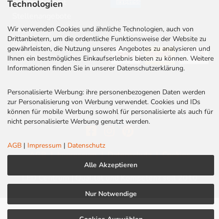
Barrierefreiheit
Technologien
Stellenangebote
Wir verwenden Cookies und ähnliche Technologien, auch von
Kontakt
VERSAND
Drittanbietern, um die ordentliche Funktionsweise der Website zu
Rabatt Codes
gewährleisten, die Nutzung unseres Angebotes zu analysieren und
Ihnen ein bestmögliches Einkaufserlebnis bieten zu können. Weitere
Informationen finden Sie in unserer Datenschutzerklärung.
Personalisierte Werbung: ihre personenbezogenen Daten werden
zur Personalisierung von Werbung verwendet. Cookies und IDs
können für mobile Werbung sowohl für personalisierte als auch für
nicht personalisierte Werbung genutzt werden.
AGB
|
Impressum
|
Datenschutz
AGB
|
Impressum
|
Datenschutz
|
Cookies
Alle Akzeptieren
LED Centrum | Qualität und Kompetenz seit 2010
Nur Notwendige