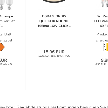
4 Lampe
OSRAM ORBIS
6er P
m 2er Set
QUICKFIX ROUND
LED Valu
..
195mm 16W CLICK...
40 Fi
enblatt
Produkt
ienzlabel
Energiee
A
G
15,96 EUR
13,41 EUR zzgl. 19% MwSt.
EUR
9,8
 19% MwSt.
8,30 EUR z
ntie- bzw. Gewährleistungsbestimmungen besuchen Sie 