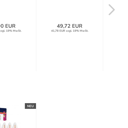
90 EUR
49,72 EUR
1
zzgl. 19% MwSt.
41,78 EUR zzgl. 19% MwSt.
16,23 
NEU