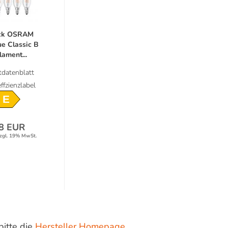
ack OSRAM
e Classic B
lament...
datenblatt
ffzienzlabel
E
8 EUR
zgl. 19% MwSt.
bitte die
Hersteller Homepage
.