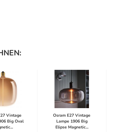
HNEN:
27 Vintage
Osram E27 Vintage
Chi
06 Big Oval
Lampe 1906 Big
Multi
netic...
Elipse Magnetic...