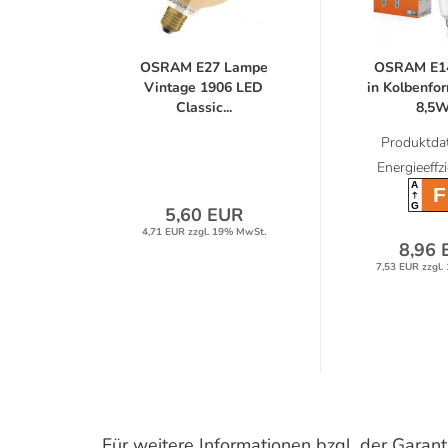
OSRAM E27 Lampe
OSRAM E1
Vintage 1906 LED
in Kolbenfor
Classic...
8,5W.
Produktdat
Energieeffz
A
F
G
5,60 EUR
4,71 EUR zzgl. 19% MwSt.
8,96 
7,53 EUR zzgl.
Für weitere Informationen bzgl. der Gara