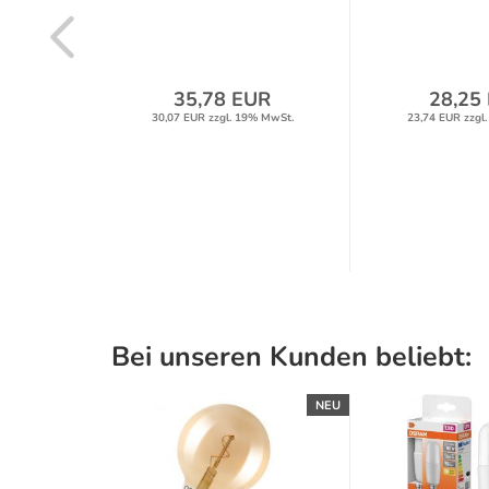
latt
label
35,78 EUR
28,25
30,07 EUR zzgl. 19% MwSt.
23,74 EUR zzgl
UR
% MwSt.
Bei unseren Kunden beliebt:
NEU