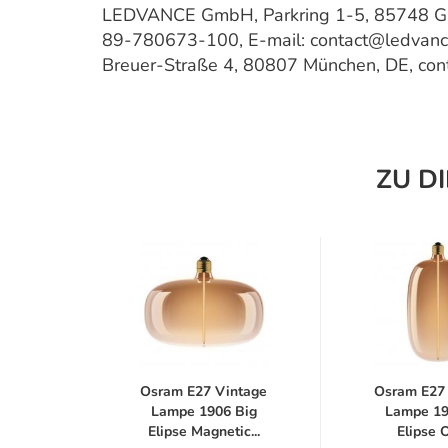
LEDVANCE GmbH, Parkring 1-5, 85748 Gar
89-780673-100, E-mail: contact@ledvan
Breuer-Straße 4, 80807 München, DE, co
ZU D
LED
Osram E27 Vintage
Osram E27
 Big
Lampe 1906 Big
Lampe 19
s...
Elipse Magnetic...
Elipse O