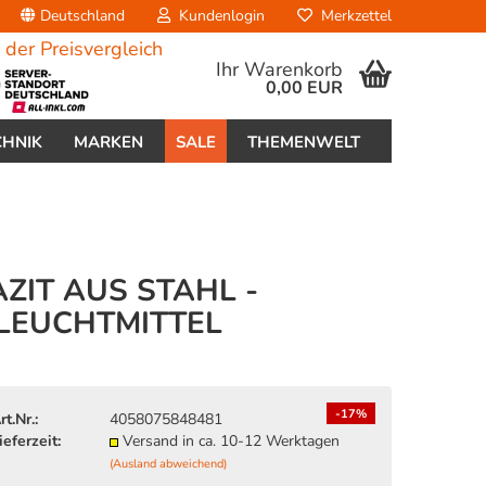
Deutschland
Kundenlogin
Merkzettel
Ihr Warenkorb
0,00 EUR
CHNIK
MARKEN
SALE
THEMENWELT
IT AUS STAHL -
 LEUCHTMITTEL
erstellen
ort vergessen?
-17%
rt.Nr.:
4058075848481
ieferzeit:
Versand in ca. 10-12 Werktagen
(Ausland abweichend)