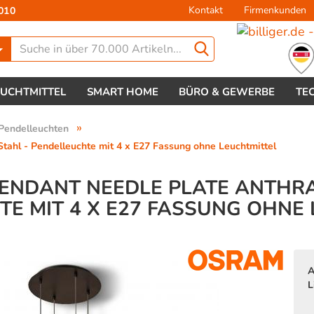
Kontakt
Firmenkunden
010
Lieferland
EUCHTMITTEL
SMART HOME
BÜRO & GEWERBE
TE
»
Pendelleuchten
ahl - Pendelleuchte mit 4 x E27 Fassung ohne Leuchtmittel
ENDANT NEEDLE PLATE ANTHRAZ
E MIT 4 X E27 FASSUNG OHNE
Konto 
Passw
A
L