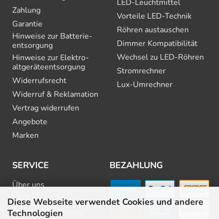
LED-Leuchtmittel
Zahlung
Vorteile LED-Technik
Garantie
Röhren austauschen
Hinweise zur Batterie­
Dimmer Kompatibilität
entsorgung
Wechsel zu LED-Röhren
Hinweise zur Elektro­
altgeräte­entsorgung
Stromrechner
Widerrufsrecht
Lux-Umrechner
Widerruf & Reklamation
Vertrag widerrufen
Angebote
Marken
SERVICE
BEZAHLUNG
Über uns
FAQ
Diese Webseite verwendet Cookies und andere
Beratung & Planung
Technologien