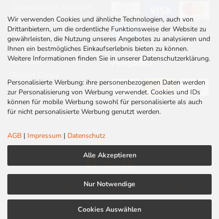
Downloads & Kataloge
Wir verwenden Cookies und ähnliche Technologien, auch von
Newsletter
Drittanbietern, um die ordentliche Funktionsweise der Website zu
Barrierefreiheit
gewährleisten, die Nutzung unseres Angebotes zu analysieren und
Stellenangebote
Ihnen ein bestmögliches Einkaufserlebnis bieten zu können.
Weitere Informationen finden Sie in unserer Datenschutzerklärung.
Kontakt
VERSAND
Rabatt Codes
Personalisierte Werbung: ihre personenbezogenen Daten werden
zur Personalisierung von Werbung verwendet. Cookies und IDs
können für mobile Werbung sowohl für personalisierte als auch
für nicht personalisierte Werbung genutzt werden.
AGB
|
Impressum
|
Datenschutz
Alle Akzeptieren
Nur Notwendige
AGB
|
Impressum
|
Datenschutz
|
Cookies
LED Centrum | Qualität und Kompetenz seit 2010
Cookies Auswählen