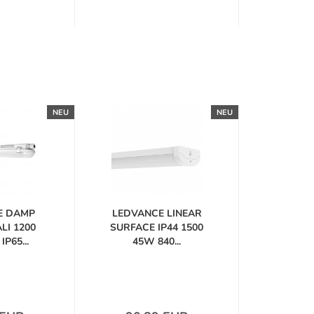
NEU
NEU
E DAMP
LEDVANCE LINEAR
LI 1200
SURFACE IP44 1500
P65...
45W 840...