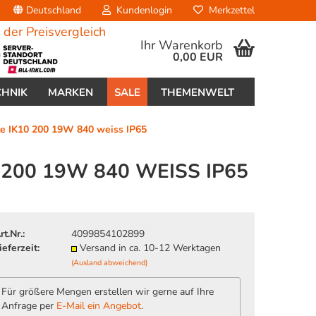
Deutschland
Kundenlogin
Merkzettel
Ihr Warenkorb
0,00 EUR
CHNIK
MARKEN
SALE
THEMENWELT
 IK10 200 19W 840 weiss IP65
200 19W 840 WEISS IP65
erstellen
rt.Nr.:
4099854102899
ort vergessen?
ieferzeit:
Versand in ca. 10-12 Werktagen
(Ausland abweichend)
Für größere Mengen erstellen wir gerne auf Ihre
Anfrage per
E-Mail ein Angebot
.