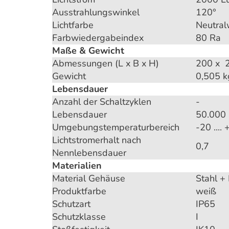
Ausstrahlungswinkel
120°
Lichtfarbe
Neutral
Farbwiedergabeindex
80 Ra
Maße & Gewicht
Abmessungen (L x B x H)
200 x 
Gewicht
0,505 k
Lebensdauer
Anzahl der Schaltzyklen
-
Lebensdauer
50.000 
Umgebungstemperaturbereich
-20 ....
Lichtstromerhalt nach
0,7
Nennlebensdauer
Materialien
Material Gehäuse
Stahl +
Produktfarbe
weiß
Schutzart
IP65
Schutzklasse
I