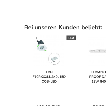
Bei unseren Kunden beliebt:
NEU
EVN
LEDVANC
F10RXXXM1340L15D
PROOF DA
COB-LED
18W 840 I
Deckeneinbauleuchte...