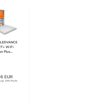
s LEDVANCE
T+ WiFi
n Plus...
96 EUR
zzgl. 19% MwSt.