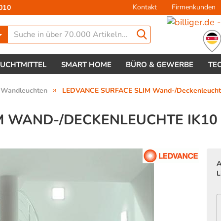
Kontakt
Firmenkunden
010
Lieferland
EUCHTMITTEL
SMART HOME
BÜRO & GEWERBE
TE
»
 Wandleuchten
LEDVANCE SURFACE SLIM Wand-/Deckenleuchte
 WAND-/DECKENLEUCHTE IK10 
Konto 
A
Passw
L