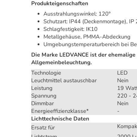
Produkteigenschaften
Ausstrahlungswinkel: 120°
Schutzart: IP44 (Deckenmontage), I
Schlagfestigkeit: IK10
Metallgehäuse, PMMA-Abdeckung
Umgebungstemperaturbereich bei Be
Die Marke LEDVANCE ist der ehemalige 
Allgemeinbeleuchtung.
Technologie
LED
Leuchtmittel austauschbar
Nein
Leistung
19 Wat
Spannung
220 - 2
Dimmbar
Nein
Energieeffizienzklasse*
-
Lichttechnische Daten
Kompakt
Ersatz für
Lichtstrom
2000 L