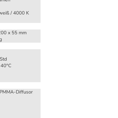
weiß / 4000 K
200 x 55 mm
g
Std
 +40°C
 PMMA-Diffusor