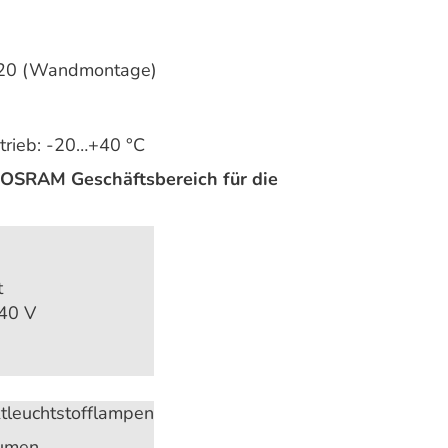
P 20 (Wandmontage)
trieb: -20…+40 °C
OSRAM Geschäftsbereich für die
t
40 V
leuchtstofflampen
umen