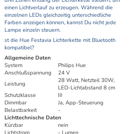
drei Zonen entlang der Lichterkette steuern, um
einen Lichtverlauf zu erzeugen. Während die
einzelnen LEDs gleichzeitig unterschiedliche
Farben anzeigen können, kannst Du nicht jede
Lampe einzeln steuern.
st die Hue Festavia Lichterkette mit Bluetooth
kompatibel?
Allgemeine Daten
System
Philips Hue
Anschlußspannung
24 V
28 Watt, Netzteil 30W,
Leistung
LED-Lichtabstand 8 cm
Schutzklasse
III
Dimmbar
Ja, App-Steuerung
Belastbarkeit
-
Lichttechnische Daten
Kürzbar
nein
Lichtstrom
- Lumen