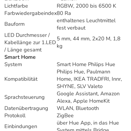
Lichtfarbe
RGBW, 2000 bis 6500 K
Farbwiedergabeindex
80 Ra
enthaltenes Leuchtmittel
Bauform
fest verbaut
LED Durchmesser /
5 mm, 44 mm, 2x20 M, 1,8
Kabellänge zur 1.LED
kg
/ Länge gesamt
Smart Home
System
Smart Home Philips Hue
Philips Hue, Paulmann
Kompatibilität
Home, IKEA TRADFRI, Innr,
SHYNE, SLV Valeto
Google Assistant, Amazon
Sprachsteuerung
Alexa, Apple HomeKit
Datenübertragung
WLAN, Bluetooth
Protokoll
ZigBee
über Hue App, in das Hue
Einbindungen
System mittels Bridge