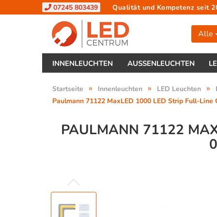
07245 803439
Qualität und Kompetenz seit 2
Alle
INNENLEUCHTEN
AUSSENLEUCHTEN
L
»
»
»
Startseite
Innenleuchten
LED Leuchten
Paulmann 71122 MaxLED 1000 LED Strip Full-Line
PAULMANN 71122 MAXL