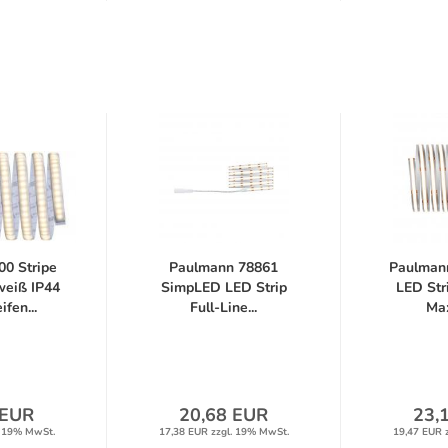
0 Stripe
Paulmann 78861
Paulman
eiß IP44
SimpLED LED Strip
LED Stri
fen...
Full-Line...
Max
 EUR
20,68 EUR
23,
. 19% MwSt.
17,38 EUR zzgl. 19% MwSt.
19,47 EUR 