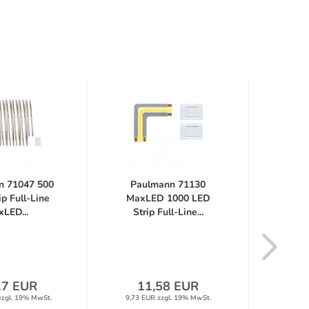
n 71047 500
Paulmann 71130
Pau
p Full-Line
MaxLED 1000 LED
Max
LED...
Strip Full-Line...
Str
17 EUR
11,58 EUR
2
zzgl. 19% MwSt.
9,73 EUR zzgl. 19% MwSt.
23,65 