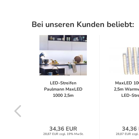
Bei unseren Kunden beliebt:
1121
LED-Streifen
MaxLED 100
 LED
Paulmann MaxLED
2,5m Warmw
e...
1000 2,5m
LED-Strei
Tageslichtweiß...
UR
34,36 EUR
34,36
% MwSt.
28,87 EUR zzgl. 19% MwSt.
28,87 EUR zzgl