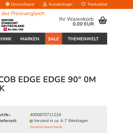
Deutschland
Kundenlogin
Merkzettel
Ihr Warenkorb
0,00 EUR
CHNIK
MARKEN
SALE
THEMENWELT
COB EDGE EDGE 90° 0M
K
erstellen
ort vergessen?
rt.Nr.:
4000870711224
ieferzeit:
Versand in ca. 4-7 Werktagen
(Ausland abweichend)