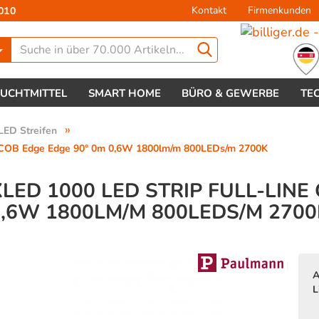
Kontakt
Firmenkunden
010
Lieferland
EUCHTMITTEL
SMART HOME
BÜRO & GEWERBE
TE
»
LED Streifen
 COB Edge Edge 90° 0m 0,6W 1800lm/m 800LEDs/m 2700K
ED 1000 LED STRIP FULL-LINE 
0,6W 1800LM/M 800LEDS/M 2700
Konto 
Passw
A
L