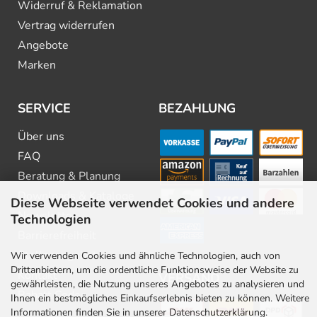
Widerruf & Reklamation
Vertrag widerrufen
Angebote
Marken
SERVICE
BEZAHLUNG
Über uns
FAQ
Beratung & Planung
Downloads & Kataloge
Diese Webseite verwendet Cookies und andere
Newsletter
Technologien
Barrierefreiheit
Stellenangebote
Wir verwenden Cookies und ähnliche Technologien, auch von
Drittanbietern, um die ordentliche Funktionsweise der Website zu
Kontakt
VERSAND
gewährleisten, die Nutzung unseres Angebotes zu analysieren und
Rabatt Codes
Ihnen ein bestmögliches Einkaufserlebnis bieten zu können. Weitere
Informationen finden Sie in unserer Datenschutzerklärung.