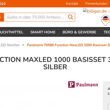
Kontakt
Firmenkunden
010
Lieferland
EUCHTMITTEL
SMART HOME
BÜRO & GEWERBE
TE
»
LED Streifen
Paulmann 70588 Function MaxLED 1000 Basisset 3
TION MAXLED 1000 BASISSET 
SILBER
Konto 
Passw
A
L