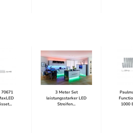
 70671
3 Meter Set
Paulm
 MaxLED
leistungsstarker LED
Functi
sset...
Streifen...
1000 B