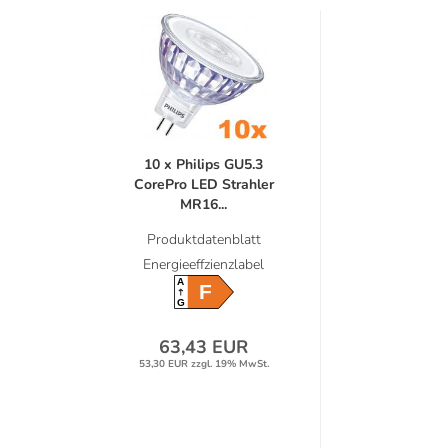
10 x Philips GU5.3
CorePro LED Strahler
MR16...
Produktdatenblatt
Energieeffzienzlabel
A
F
G
63,43 EUR
53,30 EUR zzgl. 19% MwSt.