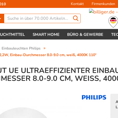
Kontakt
Firmenkunden
010
Lieferland
EUCHTMITTEL
SMART HOME
BÜRO & GEWERBE
TE
»
Einbauleuchten Philips
 2,2W, Einbau-Durchmesser 8.0-9.0 cm, weiß, 4000K 110°
T UE ULTRAEFFIZIENTER EINBA
ESSER 8.0-9.0 CM, WEISS, 4000
Konto 
Passw
A
L