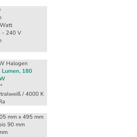
D
n
 Watt
 - 240 V
n
W Halogen
 Lumen, 180
/W
°
tralweiß / 4000 K
Ra
05 mm x 495 mm
bis 90 mm
 mm