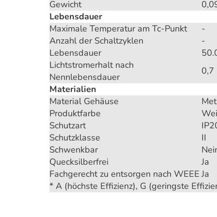
Gewicht
0,0
Lebensdauer
Maximale Temperatur am Tc-Punkt
-
Anzahl der Schaltzyklen
-
Lebensdauer
50.
Lichtstromerhalt nach
0,7
Nennlebensdauer
Materialien
Material Gehäuse
Meta
Produktfarbe
We
Schutzart
IP2
Schutzklasse
II
Schwenkbar
Nei
Quecksilberfrei
Ja
Fachgerecht zu entsorgen nach WEEE
Ja
* A (höchste Effizienz), G (geringste Effizie