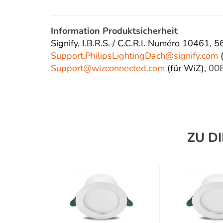
Information Produktsicherheit
Signify, I.B.R.S. / C.C.R.I. Numéro 10461,
Support.PhilipsLightingDach@
signify.com
(
Support@wizconnected.com
(für WiZ),
00
ZU D