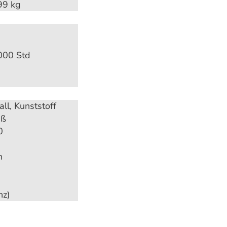
99 kg
000 Std
ll, Kunststoff
iß
0
n
nz)