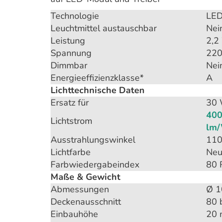
Technologie
LE
Leuchtmittel austauschbar
Nei
Leistung
2,2
Spannung
220
Dimmbar
Nei
Energieeffizienzklasse*
A
Lichttechnische Daten
Ersatz für
30 
400
Lichtstrom
lm
Ausstrahlungswinkel
110
Lichtfarbe
Neu
Farbwiedergabeindex
80 
Maße & Gewicht
Abmessungen
Ø 1
Deckenausschnitt
80 
Einbauhöhe
20