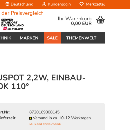
Deutschland
Kundenlogin
Merkzettel
Ihr Warenkorb
0,00 EUR
CHNIK
MARKEN
SALE
THEMENWELT
USPOT 2,2W, EINBAU-
K 110°
erstellen
ort vergessen?
rt.Nr.:
8720169308145
ieferzeit:
Versand in ca. 10-12 Werktagen
(Ausland abweichend)