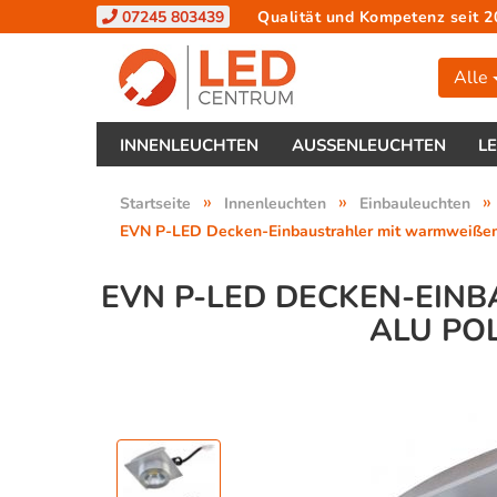
07245 803439
Qualität und Kompetenz seit 2
Alle
INNENLEUCHTEN
AUSSENLEUCHTEN
L
»
»
»
Startseite
Innenleuchten
Einbauleuchten
EVN P-LED Decken-Einbaustrahler mit warmweißem 
EVN P-LED DECKEN-EINB
LU POL.