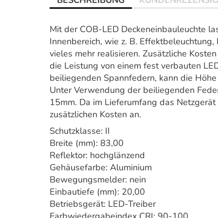
BESCHREIBUNG
KUNDENREZENSI
Mit der COB-LED Deckeneinbauleuchte las
Innenbereich, wie z. B. Effektbeleuchtun
vieles mehr realisieren. Zusätzliche Kosten
die Leistung von einem fest verbauten LED
beiliegenden Spannfedern, kann die Höhe 
Unter Verwendung der beiliegenden Feder
15mm. Da im Lieferumfang das Netzgerät ber
zusätzlichen Kosten an.
Schutzklasse: II
Breite (mm): 83,00
Reflektor: hochglänzend
Gehäusefarbe: Aluminium
Bewegungsmelder: nein
Einbautiefe (mm): 20,00
Betriebsgerät: LED-Treiber
Farbwiedergabeindex CRI: 90-100