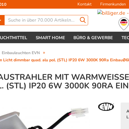
Kontakt
Firmenkunden
010
Lieferland
EUCHTMITTEL
SMART HOME
BÜRO & GEWERBE
TE
»
Einbauleuchten EVN
Licht dimmbar quad. alu pol. (STL) IP20 6W 3000K 90Ra EinbauØ6
AUSTRAHLER MIT WARMWEISSEM
 (STL) IP20 6W 3000K 90RA EI
Konto 
Passw
A
L