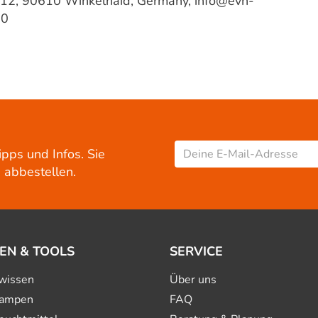
-12, 90610 Winkelhaid, Germany, info@evn-
-0
ipps und Infos. Sie
 abbestellen.
EN & TOOLS
SERVICE
wissen
Über uns
ampen
FAQ