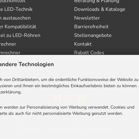
euchtmittel
Beratung & Planung
le LED-Technik
Downloads & Kataloge
n austauschen
Newsletter
 Kompatibilität
Barrierefreiheit
el zu LED-Röhren
Stellenangebote
rechner
Kontakt
mrechner
Rabatt Codes
andere Technologien
 von Drittanbietern, um die ordentliche Funktionsweise der Website zu
sieren und Ihnen ein bestmögliches Einkaufserlebnis bieten zu können.
zerklärung.
en werden zur Personalisierung von Werbung verwendet. Cookies und
AGB
|
Impressum
|
Datenschutz
|
Cookies
rte als auch für nicht personalisierte Werbung genutzt werden.
LED Centrum | Qualität und Kompetenz seit 2010