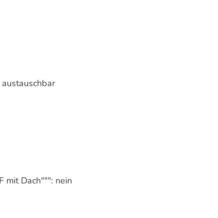
t austauschbar
F mit Dach""": nein