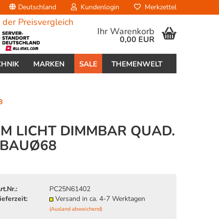
Deutschland
Kundenlogin
Merkzettel
Ihr Warenkorb
0,00 EUR
CHNIK
MARKEN
SALE
THEMENWELT
8
 LICHT DIMMBAR QUAD. A
NBAUØ68
erstellen
ort vergessen?
rt.Nr.:
PC25N61402
ieferzeit:
Versand in ca. 4-7 Werktagen
(Ausland abweichend)