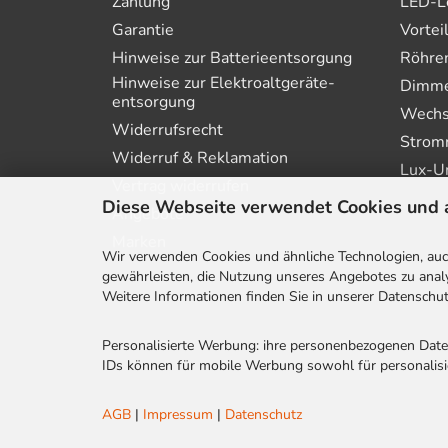
Zahlung
LED-L
Garantie
Vortei
Hinweise zur Batterie­entsorgung
Röhre
Hinweise zur Elektro­altgeräte­
Dimmer
entsorgung
Wechs
Widerrufsrecht
Strom
Widerruf & Reklamation
Lux-U
Vertrag widerrufen
Diese Webseite verwendet Cookies und 
Angebote
Marken
Wir verwenden Cookies und ähnliche Technologien, auch
gewährleisten, die Nutzung unseres Angebotes zu analy
Weitere Informationen finden Sie in unserer Datenschut
Personalisierte Werbung: ihre personenbezogenen Dat
IDs können für mobile Werbung sowohl für personalisie
AGB
|
Impressum
|
Datenschutz