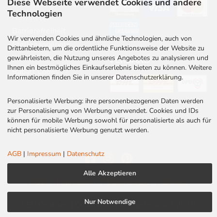
Diese Webseite verwendet Cookies und andere
Downloads & Kataloge
Technologien
Newsletter
Barrierefreiheit
Wir verwenden Cookies und ähnliche Technologien, auch von
Stellenangebote
Drittanbietern, um die ordentliche Funktionsweise der Website zu
Kontakt
gewährleisten, die Nutzung unseres Angebotes zu analysieren und
VERSAND
Ihnen ein bestmögliches Einkaufserlebnis bieten zu können. Weitere
Rabatt Codes
Informationen finden Sie in unserer Datenschutzerklärung.
Personalisierte Werbung: ihre personenbezogenen Daten werden
zur Personalisierung von Werbung verwendet. Cookies und IDs
können für mobile Werbung sowohl für personalisierte als auch für
nicht personalisierte Werbung genutzt werden.
AGB
|
Impressum
|
Datenschutz
Alle Akzeptieren
AGB
|
Impressum
|
Datenschutz
|
Cookies
Nur Notwendige
LED Centrum | Qualität und Kompetenz seit 2010