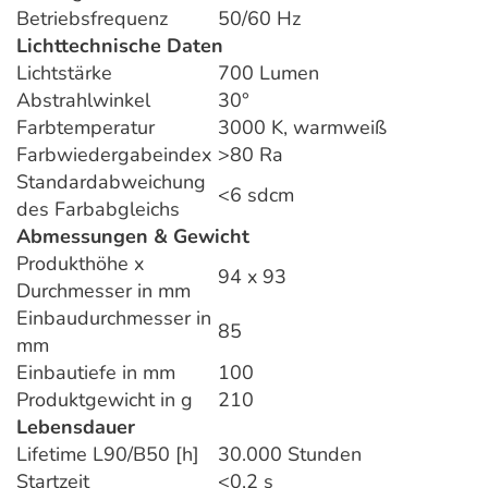
Betriebsfrequenz
50/60 Hz
Lichttechnische Daten
Lichtstärke
700 Lumen
Abstrahlwinkel
30°
Farbtemperatur
3000 K, warmweiß
Farbwiedergabeindex
>80 Ra
Standardabweichung
<6 sdcm
des Farbabgleichs
Abmessungen & Gewicht
Produkthöhe x
94 x 93
Durchmesser in mm
Einbaudurchmesser in
85
mm
Einbautiefe in mm
100
Produktgewicht in g
210
Lebensdauer
Lifetime L90/B50 [h]
30.000 Stunden
Startzeit
<0,2 s