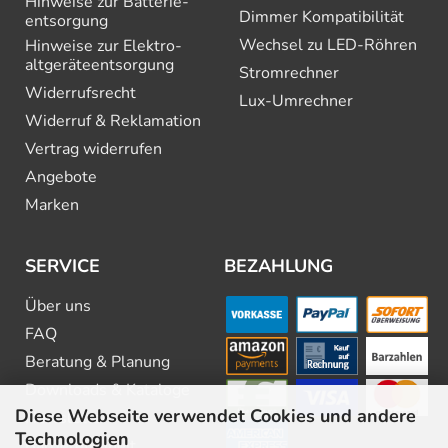
Hinweise zur Batterie­
Dimmer Kompatibilität
entsorgung
Wechsel zu LED-Röhren
Hinweise zur Elektro­
altgeräte­entsorgung
Stromrechner
Widerrufsrecht
Lux-Umrechner
Widerruf & Reklamation
Vertrag widerrufen
Angebote
Marken
SERVICE
BEZAHLUNG
Über uns
FAQ
Beratung & Planung
Downloads & Kataloge
Diese Webseite verwendet Cookies und andere
Newsletter
Technologien
Barrierefreiheit