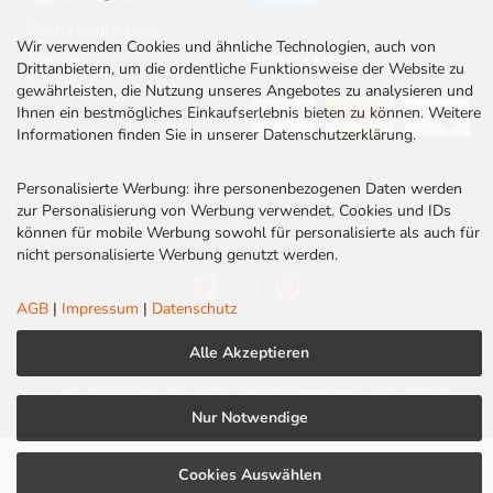
Stellenangebote
Wir verwenden Cookies und ähnliche Technologien, auch von
Kontakt
VERSAND
Drittanbietern, um die ordentliche Funktionsweise der Website zu
Rabatt Codes
gewährleisten, die Nutzung unseres Angebotes zu analysieren und
Ihnen ein bestmögliches Einkaufserlebnis bieten zu können. Weitere
Informationen finden Sie in unserer Datenschutzerklärung.
Personalisierte Werbung: ihre personenbezogenen Daten werden
zur Personalisierung von Werbung verwendet. Cookies und IDs
können für mobile Werbung sowohl für personalisierte als auch für
nicht personalisierte Werbung genutzt werden.
AGB
|
Impressum
|
Datenschutz
AGB
|
Impressum
|
Datenschutz
|
Cookies
Alle Akzeptieren
LED Centrum | Qualität und Kompetenz seit 2010
Nur Notwendige
Cookies Auswählen